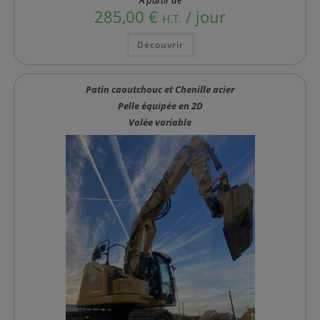
285,00
€
/ jour
H.T.
Ce
Découvrir
produit
a
plusieurs
variations.
Les
Patin caoutchouc et Chenille acier
options
Pelle équipée en 2D
peuvent
être
Volée variable
choisies
sur
la
page
du
produit