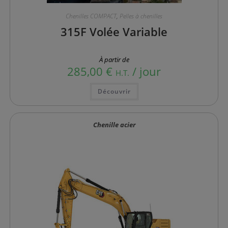
Chenilles COMPACT
,
Pelles à chenilles
315F Volée Variable
À partir de
285,00
€
/ jour
H.T.
Ce
Découvrir
produit
a
plusieurs
variations.
Les
Chenille acier
options
peuvent
être
choisies
sur
la
page
du
produit