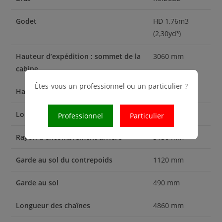
Godet
HD 1,76m3
(2,30yd³)
Hauteur d’expédition : sommet de la
3060 mm
cabine
Êtes-vous un professionnel ou un particulier ?
Hauteur des mains courantes
3060 mm
Longueur d’expédition
10420 mm
Professionnel
Particulier
Rayon d’encombrement arrière
3130 mm
Garde au sol du contrepoids
1120 mm
Garde au sol
490 mm
Longueur des chaînes
4860 mm