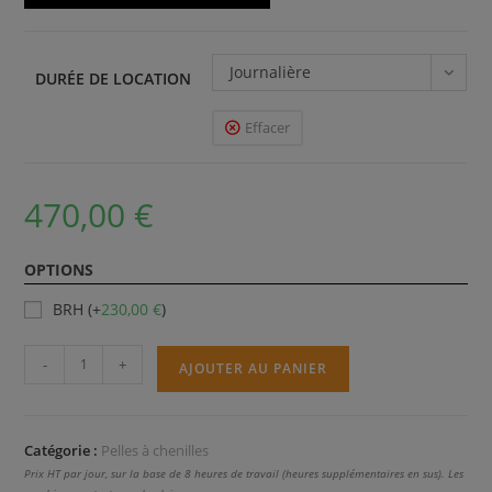
Journalière
DURÉE DE LOCATION
Effacer
470,00
€
OPTIONS
BRH (+
230,00
€
)
quantité
-
+
AJOUTER AU PANIER
de
330F
Catégorie :
Pelles à chenilles
Prix HT par jour, sur la base de 8 heures de travail (heures supplémentaires en sus). Les