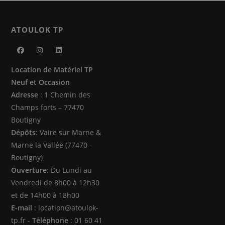
page
du
produit
ATOULOK TP
S’ouvre
S’ouvre
S’ouvre
Location de Matériel TP
dans
dans
dans
Neuf et Occasion
un
un
un
Adresse
: 1 Chemin des
nouvel
nouvel
nouvel
Champs forts – 77470
onglet
onglet
onglet
Boutigny
Dépôts
: Vaire sur Marne &
Marne la Vallée (77470 -
Boutigny)
Ouverture
: Du Lundi au
Vendredi de 8h00 à 12h30
et de 14h00 à 18h00
E-mail
: location@atoulok-
tp.fr -
Téléphone
: 01 60 41