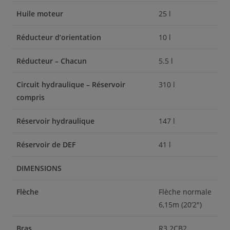
Huile moteur
25 l
Réducteur d’orientation
10 l
Réducteur – Chacun
5.5 l
Circuit hydraulique – Réservoir
310 l
compris
Réservoir hydraulique
147 l
Réservoir de DEF
41 l
DIMENSIONS
Flèche
Flèche normale
6,15m (20’2″)
Bras
R3.2CB2