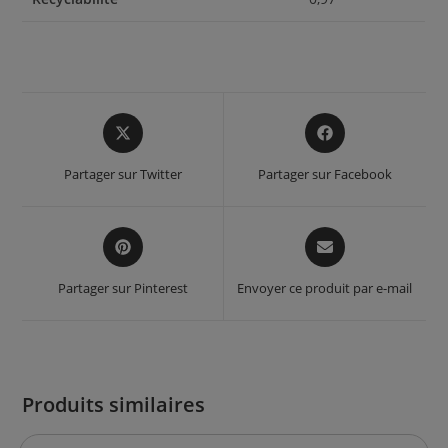
Opens
Opens
in
in
a
a
Partager sur Twitter
Partager sur Facebook
new
new
window
window
Opens
Opens
in
in
a
a
Partager sur Pinterest
Envoyer ce produit par e-mail
new
new
window
window
Produits similaires