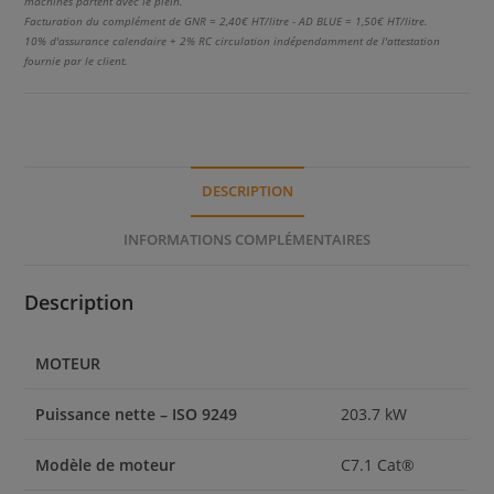
machines partent avec le plein.
Facturation du complément de GNR = 2,40€ HT/litre - AD BLUE = 1,50€ HT/litre.
10% d'assurance calendaire + 2% RC circulation indépendamment de l'attestation
fournie par le client.
DESCRIPTION
INFORMATIONS COMPLÉMENTAIRES
Description
MOTEUR
Puissance nette – ISO 9249
203.7 kW
Modèle de moteur
C7.1 Cat®