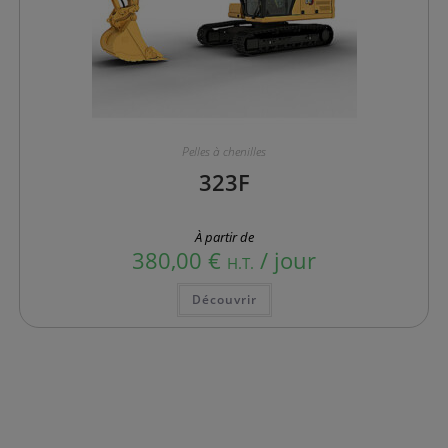
Pelles à chenilles
323F
À partir de
380,00
€
/ jour
H.T.
Ce
Découvrir
produit
a
plusieurs
variations.
Les
options
peuvent
être
choisies
sur
la