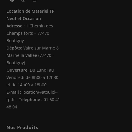
S’ouvre
S’ouvre
S’ouvre
Location de Matériel TP
dans
dans
dans
Neuf et Occasion
un
un
un
Adresse
: 1 Chemin des
nouvel
nouvel
nouvel
Champs forts – 77470
onglet
onglet
onglet
Boutigny
Dépôts
: Vaire sur Marne &
Marne la Vallée (77470 -
Boutigny)
Ouverture
: Du Lundi au
Vendredi de 8h00 à 12h30
et de 14h00 à 18h00
E-mail
: location@atoulok-
tp.fr -
Téléphone
: 01 60 41
48 04
Nos Produits