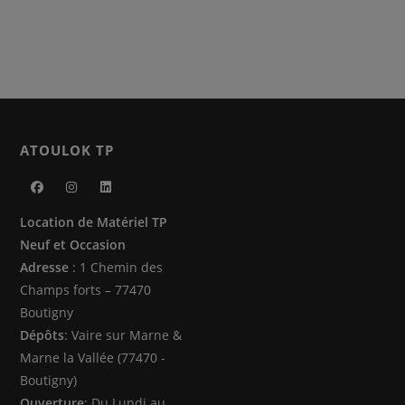
ATOULOK TP
S’ouvre
S’ouvre
S’ouvre
Location de Matériel TP
dans
dans
dans
Neuf et Occasion
un
un
un
Adresse
: 1 Chemin des
nouvel
nouvel
nouvel
Champs forts – 77470
onglet
onglet
onglet
Boutigny
Dépôts
: Vaire sur Marne &
Marne la Vallée (77470 -
Boutigny)
Ouverture
: Du Lundi au