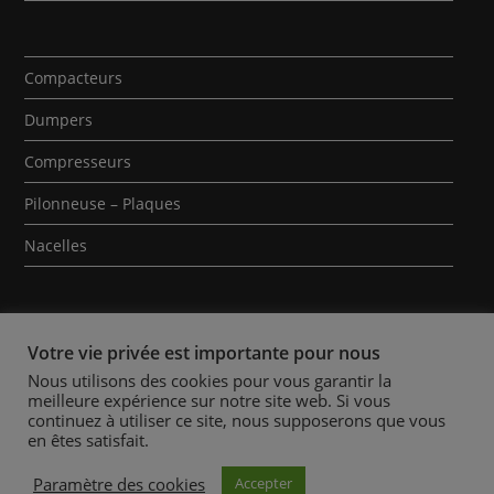
Compacteurs
Dumpers
Compresseurs
Pilonneuse – Plaques
Nacelles
Votre vie privée est importante pour nous
Nous utilisons des cookies pour vous garantir la
meilleure expérience sur notre site web. Si vous
Qui sommes-nous ?
Contact
Mentions Légales
continuez à utiliser ce site, nous supposerons que vous
en êtes satisfait.
Politique des Cookies
Conditions Générales de Location
Actualités
Paramètre des cookies
Accepter