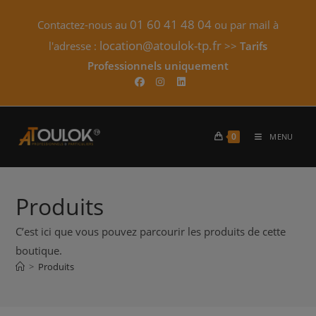
Skip
01 60 41 48 04
Contactez-nous au
ou par mail à
to
content
location@atoulok-tp.fr
l'adresse :
>>
Tarifs
Professionnels uniquement​
0
MENU
Produits
C’est ici que vous pouvez parcourir les produits de cette
boutique.
>
Produits