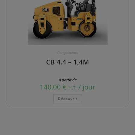
Compacteurs
CB 4.4 – 1,4M
À partir de
140,00
€
/ jour
H.T.
Ce
Découvrir
produit
a
plusieurs
variations.
Les
options
peuvent
être
choisies