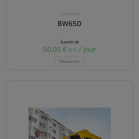
Compacteurs
BW65D
À partir de
50,00
€
/ jour
H.T.
Ce
Découvrir
produit
a
plusieurs
variations.
Les
options
peuvent
être
choisies
sur
la
page
du
produit