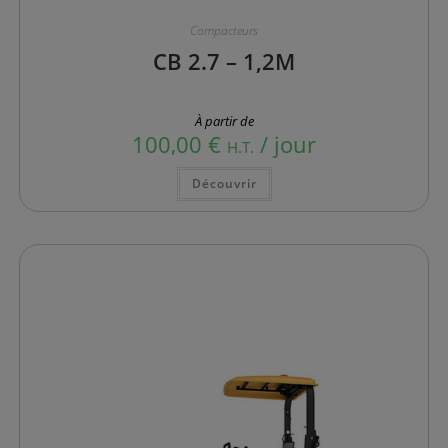
Compacteurs
CB 2.7 – 1,2M
À partir de
100,00
€
/ jour
H.T.
Ce
Découvrir
produit
a
plusieurs
variations.
Les
options
peuvent
être
choisies
sur
la
page
du
produit