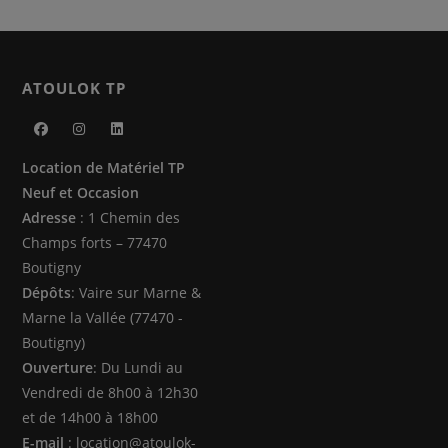
sur
la
page
du
produit
ATOULOK TP
S’ouvre
S’ouvre
S’ouvre
Location de Matériel TP
dans
dans
dans
Neuf et Occasion
un
un
un
Adresse
: 1 Chemin des
nouvel
nouvel
nouvel
Champs forts – 77470
onglet
onglet
onglet
Boutigny
Dépôts
: Vaire sur Marne &
Marne la Vallée (77470 -
Boutigny)
Ouverture
: Du Lundi au
Vendredi de 8h00 à 12h30
et de 14h00 à 18h00
E-mail
: location@atoulok-