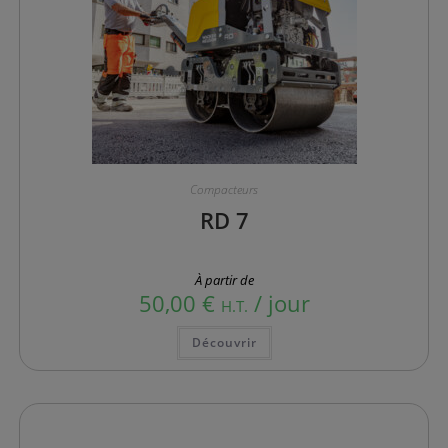
Compacteurs
RD 7
À partir de
50,00
€
/ jour
H.T.
Ce
Découvrir
produit
a
plusieurs
variations.
Les
options
peuvent
être