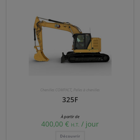
la
page
du
produit
Chenilles COMPACT
,
Pelles à chenilles
325F
À partir de
400,00
€
/ jour
H.T.
Ce
Découvrir
produit