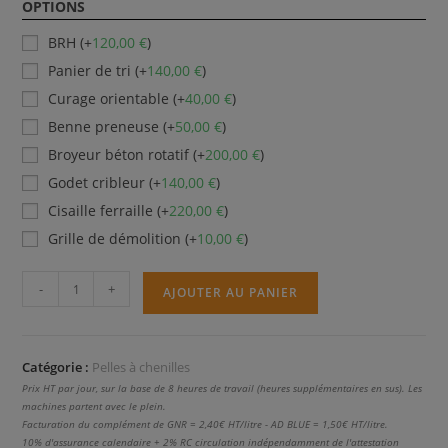
OPTIONS
BRH (+
120,00
€
)
Panier de tri (+
140,00
€
)
Curage orientable (+
40,00
€
)
Benne preneuse (+
50,00
€
)
Broyeur béton rotatif (+
200,00
€
)
Godet cribleur (+
140,00
€
)
Cisaille ferraille (+
220,00
€
)
Grille de démolition (+
10,00
€
)
quantité
-
+
AJOUTER AU PANIER
de
315NG
Volée
Catégorie :
Pelles à chenilles
Variable
Prix HT par jour, sur la base de 8 heures de travail (heures supplémentaires en sus). Les
machines partent avec le plein.
Facturation du complément de GNR = 2,40€ HT/litre - AD BLUE = 1,50€ HT/litre.
10% d'assurance calendaire + 2% RC circulation indépendamment de l'attestation