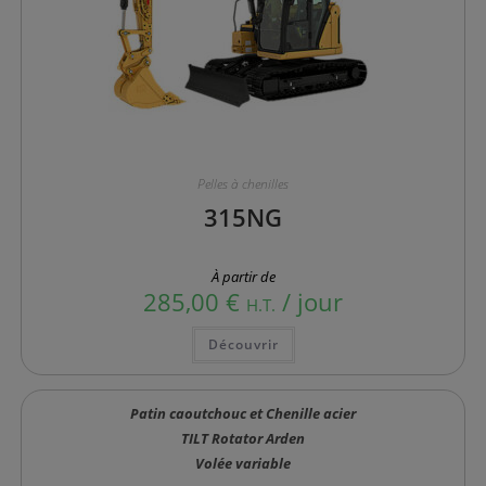
Pelles à chenilles
315NG
À partir de
285,00
€
/ jour
H.T.
Ce
Découvrir
produit
a
plusieurs
variations.
Les
Patin caoutchouc et Chenille acier
options
TILT Rotator Arden
peuvent
être
Volée variable
choisies
sur