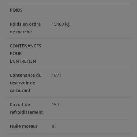
POIDS
Poids en ordre
15400 kg
de marche
CONTENANCES
POUR
L’ENTRETIEN
Contenance du
187 l
réservoir de
carburant
Circuit de
15 l
refroidissement
Huile moteur
8 l