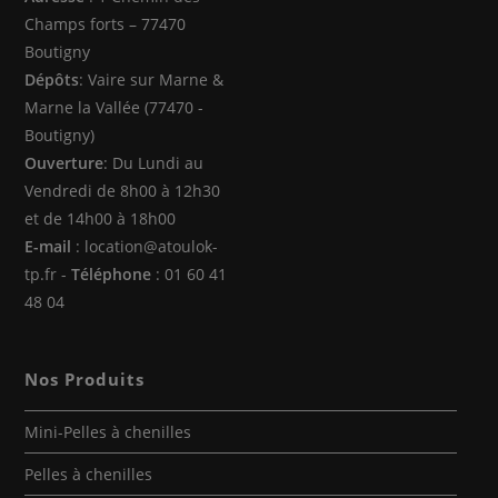
nouvel
nouvel
nouvel
Champs forts – 77470
onglet
onglet
onglet
Boutigny
Dépôts
: Vaire sur Marne &
Marne la Vallée (77470 -
Boutigny)
Ouverture
: Du Lundi au
Vendredi de 8h00 à 12h30
et de 14h00 à 18h00
E-mail
: location@atoulok-
tp.fr -
Téléphone
: 01 60 41
48 04
Nos Produits
Mini-Pelles à chenilles
Pelles à chenilles