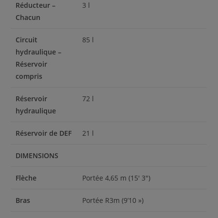
Réducteur –
3 l
Chacun
Circuit
85 l
hydraulique –
Réservoir
compris
Réservoir
72 l
hydraulique
Réservoir de DEF
21 l
DIMENSIONS
Flèche
Portée 4,65 m (15′ 3″)
Bras
Portée R3m (9’10 »)