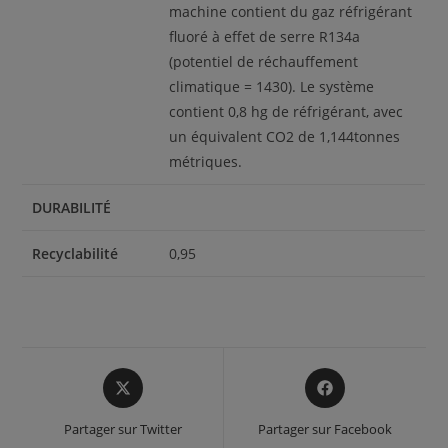
machine contient du gaz réfrigérant
fluoré à effet de serre R134a
(potentiel de réchauffement
climatique = 1430). Le système
contient 0,8 hg de réfrigérant, avec
un équivalent CO2 de 1,144tonnes
métriques.
DURABILITÉ
Recyclabilité
0,95
Opens
Opens
in
in
a
a
Partager sur Twitter
Partager sur Facebook
new
new