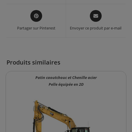
window
window
Opens
Opens
in
in
a
a
Partager sur Pinterest
Envoyer ce produit par e-mail
new
new
window
window
Produits similaires
Patin caoutchouc et Chenille acier
Pelle équipée en 2D