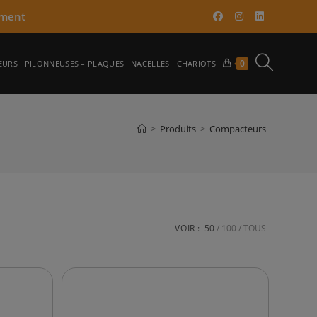
ment​
TOGGLE
0
EURS
PILONNEUSES – PLAQUES
NACELLES
CHARIOTS
WEBSITE
>
Produits
>
Compacteurs
SEARCH
VOIR :
50
100
TOUS