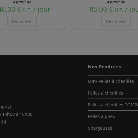
À partir de
À partir de
40,00
€
/ jour
85,00
€
/ jo
H.T.
H.T.
Ce
Ce
Découvrir
Découvrir
produit
pro
a
a
plusieurs
plu
variations.
var
Les
Les
options
opt
peuvent
peu
être
êtr
choisies
cho
sur
sur
la
la
Nos Produits
page
pag
du
du
produit
pro
Mini-Pelles à chenilles
Pelles à chenilles
Pelles à chenilles COM
tigny)
e 14h00 à 18h00
Pelles à pneu
 04
Chargeuses