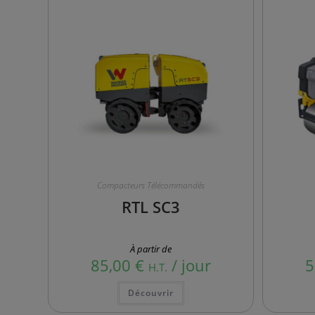
Compacteurs Télécommandés
RTL SC3
À partir de
85,00
€
/ jour
5
H.T.
Ce
Découvrir
produit
a
plusieurs