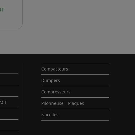
ur
duit
sieurs
iations.
ions
vent
e
isies
e
Compacteurs
duit
Dumpers
Compresseurs
PACT
Pilonneuse – Plaques
Nacelles