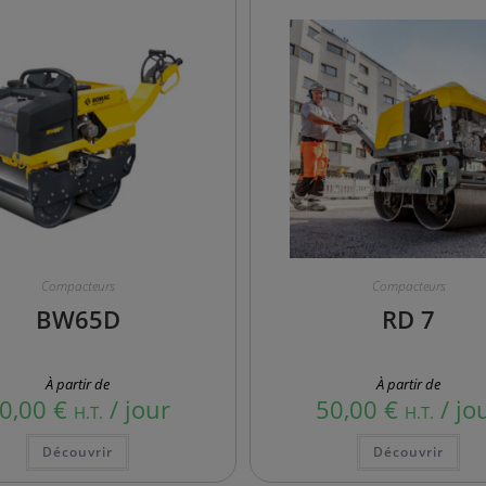
Compacteurs
Compacteurs
BW65D
RD 7
À partir de
À partir de
0,00
€
/ jour
50,00
€
/ jo
H.T.
H.T.
Ce
Ce
Découvrir
Découvrir
produit
pro
a
a
plusieurs
plu