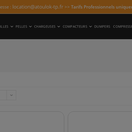
location@atoulok-tp.fr
resse :
>>
Tarifs Professionnels unique
ILLES
PELLES
CHARGEUSES
COMPACTEURS
DUMPERS
COMPRESS