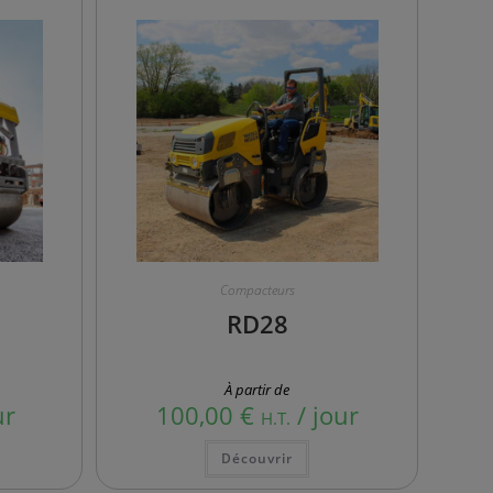
Compacteurs
RD28
À partir de
ur
100,00
€
/ jour
H.T.
Ce
Découvrir
duit
produit
a
sieurs
plusieurs