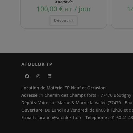
À partir de
100,00
€
/ jour
1
H.T.
Ce
Découvrir
produit
a
plusieurs
variations.
Les
options
peuvent
être
choisies
sur
la
ATOULOK TP
page
du
produit
S’ouvre
S’ouvre
S’ouvre
Location de Matériel TP Neuf et Occasion
dans
dans
dans
Adresse
: 1 Chemin des Champs forts – 77470 Boutigny
un
un
un
Dépôts
: Vaire sur Marne & Marne la Vallée (77470 - Bou
nouvel
nouvel
nouvel
Ouverture
: Du Lundi au Vendredi de 8h00 à 12h30 et d
onglet
onglet
onglet
E-mail
: location@atoulok-tp.fr -
Téléphone
: 01 60 41 48