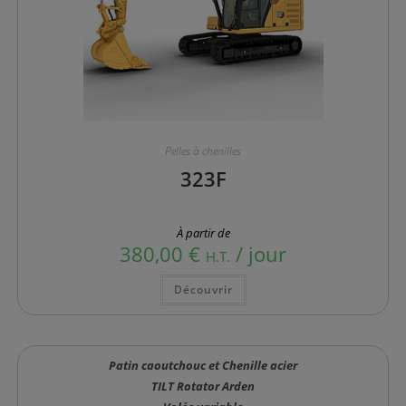
Pelles à chenilles
323F
À partir de
380,00
€
/ jour
H.T.
Ce
Découvrir
produit
a
plusieurs
variations.
Les
options
Patin caoutchouc et Chenille acier
peuvent
être
TILT Rotator Arden
choisies