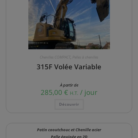
Chenilles COMPACT
,
Pelles à chenilles
315F Volée Variable
À partir de
285,00
€
/ jour
H.T.
Ce
Découvrir
produit
a
plusieurs
variations.
Les
options
Patin caoutchouc et Chenille acier
peuvent
être
Pelle équipée en 2D