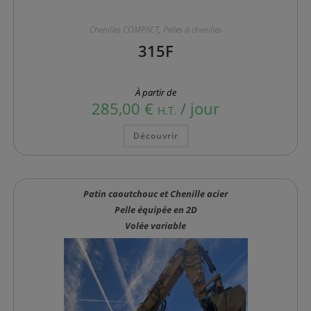
Chenilles COMPACT
,
Pelles à chenilles
315F
À partir de
285,00
€
/ jour
H.T.
Ce
Découvrir
produit
a
plusieurs
variations.
Les
options
Patin caoutchouc et Chenille acier
peuvent
être
Pelle équipée en 2D
choisies
sur
Volée variable
la
page
du
produit