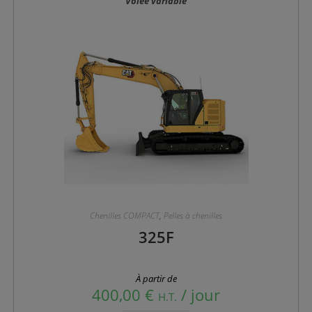
sur
Volée variable
la
page
du
produit
Chenilles COMPACT
,
Pelles à chenilles
325F
À partir de
400,00
€
/ jour
H.T.