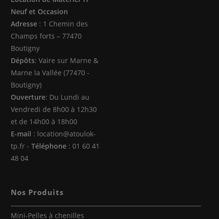
dans
dans
dans
Neuf et Occasion
un
un
un
Adresse
: 1 Chemin des
nouvel
nouvel
nouvel
Champs forts – 77470
onglet
onglet
onglet
Boutigny
Dépôts
: Vaire sur Marne &
Marne la Vallée (77470 -
Boutigny)
Ouverture
: Du Lundi au
Vendredi de 8h00 à 12h30
et de 14h00 à 18h00
E-mail
: location@atoulok-
tp.fr -
Téléphone
: 01 60 41
48 04
Nos Produits
Mini-Pelles à chenilles