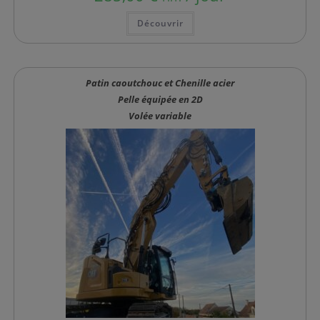
Ce
Découvrir
produit
a
plusieurs
variations.
Les
options
Patin caoutchouc et Chenille acier
peuvent
être
Pelle équipée en 2D
choisies
sur
Volée variable
la
page
du
produit