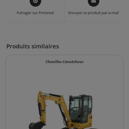
in
in
a
a
Partager sur Pinterest
Envoyer ce produit par e-mail
new
new
window
window
Produits similaires
Chenilles Caoutchouc