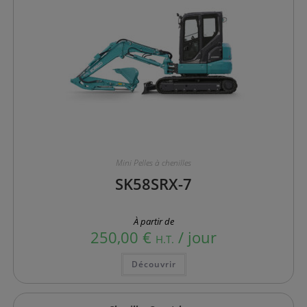
produit
Mini Pelles à chenilles
SK58SRX-7
À partir de
250,00
€
/ jour
H.T.
Ce
Découvrir
produit
a
plusieurs
variations.
Les