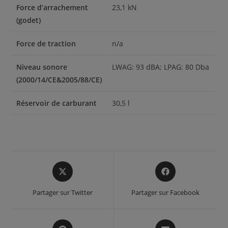
Force d’arrachement
23,1 kN
(godet)
Force de traction
n/a
Niveau sonore
LWAG: 93 dBA; LPAG: 80 Dba
(2000/14/CE&2005/88/CE)
Réservoir de carburant
30,5 l
Opens
Opens
in
in
a
a
Partager sur Twitter
Partager sur Facebook
new
new
window
window
Opens
Opens