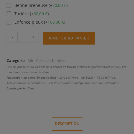
Benne preneuse (+
20,00
€
)
Tarière (+
60,00
€
)
Enfonce pieux (+
100,00
€
)
quantité
-
+
AJOUTER AU PANIER
de
Vio
27
Catégorie :
Mini Pelles à chenilles
Prix HT par jour, sur la base de 8 heures de travail (heures supplémentaires en sus). Les
machines partent avec le plein.
Facturation du complément de GNR = 2,40€ HT/litre - AD BLUE = 1,50€ HT/litre.
10% d'assurance calendaire + 2% RC circulation indépendamment de l'attestation
fournie par le client.
DESCRIPTION