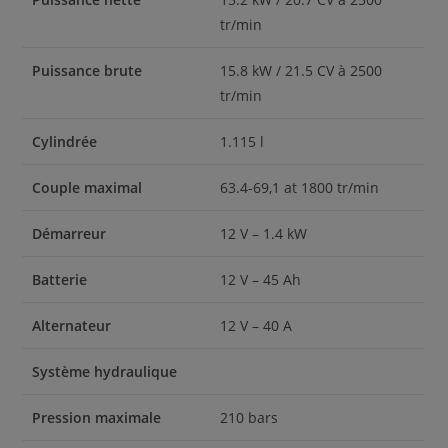
tr/min
Puissance brute
15.8 kW / 21.5 CV à 2500
tr/min
Cylindrée
1.115 l
Couple maximal
63.4-69,1 at 1800 tr/min
Démarreur
12 V – 1.4 kW
Batterie
12 V – 45 Ah
Alternateur
12 V – 40 A
Système hydraulique
Pression maximale
210 bars