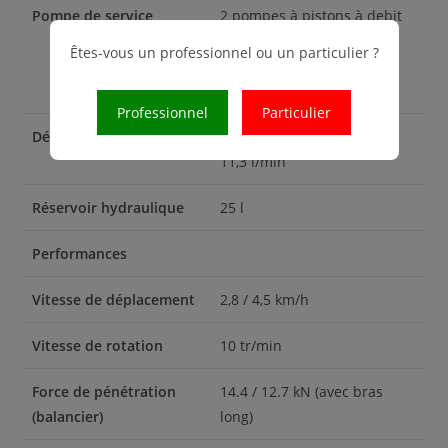
Pompe de service
2 pompes à pistons à debit
variable / 1 pompe à
Êtes-vous un professionnel ou un particulier ?
engrenages / 1 pompe
trochoïdale
Professionnel
Particulier
Débit max.
2 x 30 l/min / 21,3 l/min /
11,3 l/min
Réservoir hydraulique
25 l
Performances
Vitesse de déplacement
2,8 / 4,5 km/h
Vitesse de rotation
10 tr/min
Force de pénétration
14.4 / 12.7 kN (avec bras
(balancier)
long)