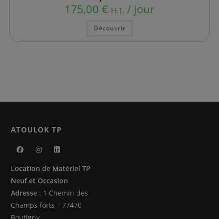
175,00
€
/ jour
H.T.
Ce
Découvrir
produit
a
plusieurs
variations.
Les
options
peuvent
être
choisies
sur
la
page
du
produit
ATOULOK TP
S’ouvre
S’ouvre
S’ouvre
Location de Matériel TP
dans
dans
dans
Neuf et Occasion
un
un
un
Adresse
: 1 Chemin des
nouvel
nouvel
nouvel
Champs forts – 77470
onglet
onglet
onglet
Boutigny