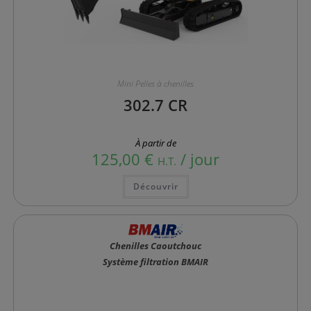
Mini Pelles à chenilles
302.7 CR
À partir de
125,00
€
/ jour
H.T.
Ce
Découvrir
produit
a
plusieurs
variations.
Les
options
Chenilles Caoutchouc
peuvent
être
Système filtration BMAIR
choisies
sur
la
page
du