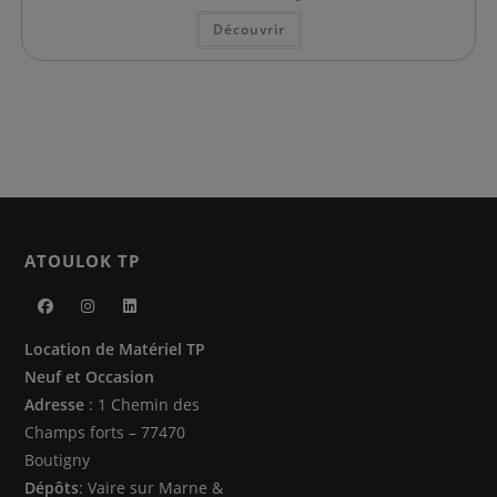
Ce
Découvrir
produit
a
plusieurs
variations.
Les
options
peuvent
être
choisies
sur
la
page
du
produit
ATOULOK TP
S’ouvre
S’ouvre
S’ouvre
Location de Matériel TP
dans
dans
dans
Neuf et Occasion
un
un
un
Adresse
: 1 Chemin des
nouvel
nouvel
nouvel
Champs forts – 77470
onglet
onglet
onglet
Boutigny
Dépôts
: Vaire sur Marne &