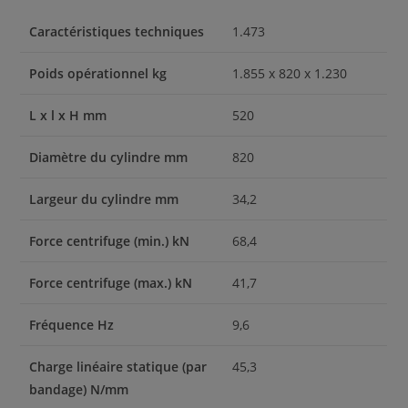
Caractéristiques techniques
1.473
Poids opérationnel kg
1.855 x 820 x 1.230
L x l x H mm
520
Diamètre du cylindre mm
820
Largeur du cylindre mm
34,2
Force centrifuge (min.) kN
68,4
Force centrifuge (max.) kN
41,7
Fréquence Hz
9,6
Charge linéaire statique (par
45,3
bandage) N/mm