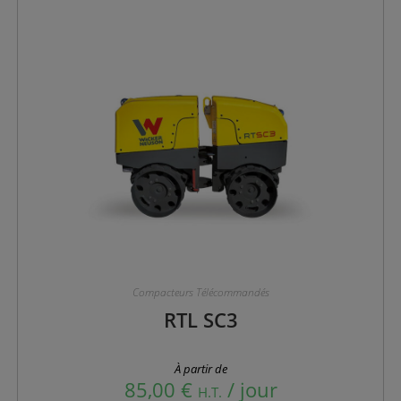
Compacteurs Télécommandés
RTL SC3
À partir de
85,00
€
/ jour
H.T.