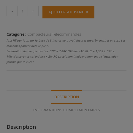
quantité
-
+
AJOUTER AU PANIER
de
RT82
CS
Catégorie :
Compacteurs Télécommandés
3
Prix HT par jour, sur la base de 8 heures de travail (heures supplémentaires en sus). Les
machines partent avec le plein.
Facturation du complément de GNR = 2,40€ HT/litre - AD BLUE = 1,50€ HT/litre.
10% d'assurance calendaire + 2% RC circulation indépendamment de l'attestation
fournie par le client.
DESCRIPTION
INFORMATIONS COMPLÉMENTAIRES
Description