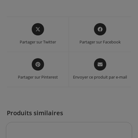
Opens
Opens
in
in
a
a
Partager sur Twitter
Partager sur Facebook
new
new
window
window
Opens
Opens
in
in
a
a
Partager sur Pinterest
Envoyer ce produit par e-mail
new
new
window
window
Produits similaires