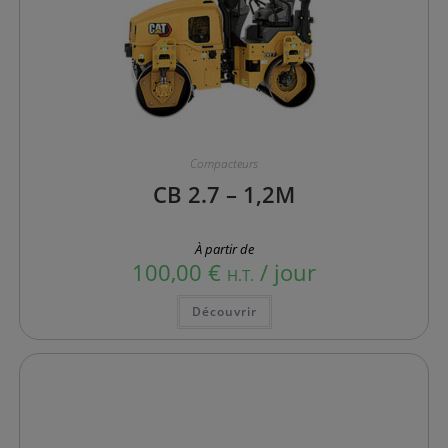
Compacteurs
CB 2.7 – 1,2M
À partir de
100,00
€
/ jour
H.T.
Ce
Découvrir
produit
a
plusieurs
variations.
Les
options
peuvent
être
choisies
sur