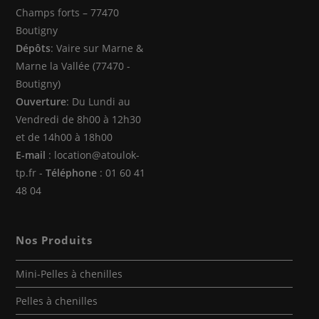
nouvel
nouvel
nouvel
Champs forts – 77470
onglet
onglet
onglet
Boutigny
Dépôts
: Vaire sur Marne &
Marne la Vallée (77470 -
Boutigny)
Ouverture
: Du Lundi au
Vendredi de 8h00 à 12h30
et de 14h00 à 18h00
E-mail
: location@atoulok-
tp.fr -
Téléphone
: 01 60 41
48 04
Nos Produits
Mini-Pelles à chenilles
Pelles à chenilles