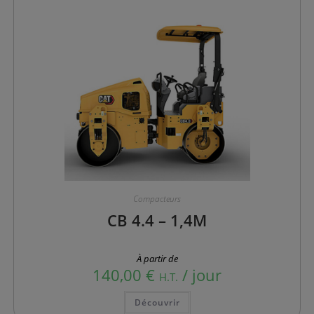
la
page
du
produit
Compacteurs
CB 4.4 – 1,4M
À partir de
140,00
€
/ jour
H.T.
Ce
Découvrir
produit