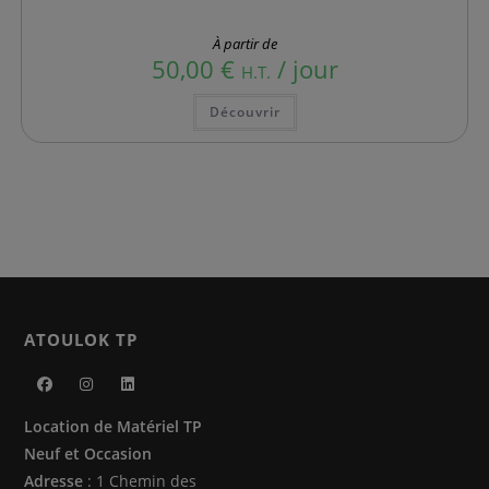
À partir de
50,00
€
/ jour
H.T.
Ce
Découvrir
produit
a
plusieurs
variations.
Les
options
peuvent
être
choisies
sur
la
page
du
produit
ATOULOK TP
S’ouvre
S’ouvre
S’ouvre
Location de Matériel TP
dans
dans
dans
Neuf et Occasion
un
un
un
Adresse
: 1 Chemin des