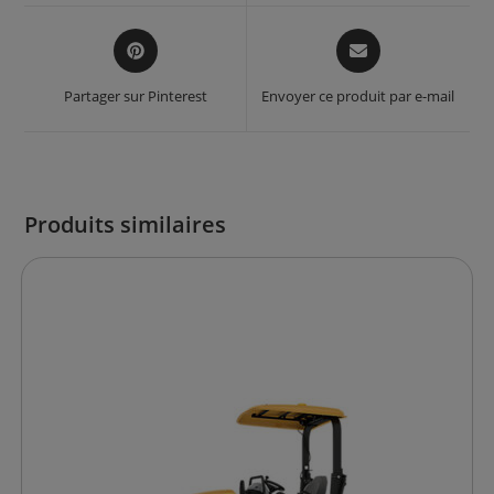
window
window
Opens
Opens
in
in
a
a
Partager sur Pinterest
Envoyer ce produit par e-mail
new
new
window
window
Produits similaires