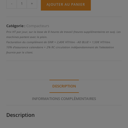
quantité
-
+
AJOUTER AU PANIER
de
RD28
Catégorie :
Compacteurs
Prix HT par jour, sur la base de 8 heures de travail (heures supplémentaires en sus). Les
machines partent avec le plein.
Facturation du complément de GNR = 2,40€ HT/litre - AD BLUE = 1,50€ HT/litre.
10% d'assurance calendaire + 2% RC circulation indépendamment de l'attestation
fournie par le client.
DESCRIPTION
INFORMATIONS COMPLÉMENTAIRES
Description