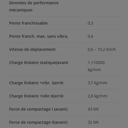
Données de performance
mécaniques
Pente franchissable
0,3
Pente franch. max. sans vibra.
0,4
Vitesse de déplacement
0,0 – 10,2 km/h
Charge linéaire statique(avant
1,110000
kg/mm
Charge linéaire +vibr. I(arriè
3,7 kg/mm
Charge linéaire +vibr.II(arriè
2,8 kg/mm
Force de compactage I (avant)
43 kN
Force de compactage II(avant)
32 kN