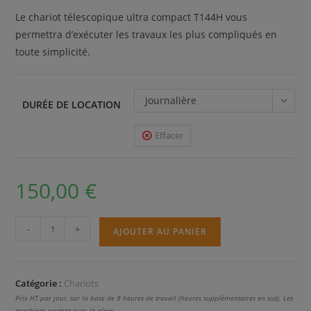
Le chariot télescopique ultra compact T144H vous
permettra d’exécuter les travaux les plus compliqués en
toute simplicité.
Journalière
DURÉE DE LOCATION
Effacer
150,00
€
quantité
-
+
AJOUTER AU PANIER
de
T144
X4
Catégorie :
Chariots
Prix HT par jour, sur la base de 8 heures de travail (heures supplémentaires en sus). Les
machines partent avec le plein.