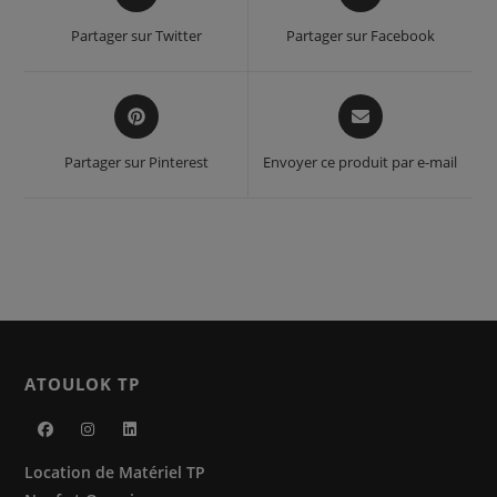
in
in
a
a
Partager sur Twitter
Partager sur Facebook
new
new
window
window
Opens
Opens
in
in
a
a
Partager sur Pinterest
Envoyer ce produit par e-mail
new
new
window
window
ATOULOK TP
S’ouvre
S’ouvre
S’ouvre
Location de Matériel TP
dans
dans
dans