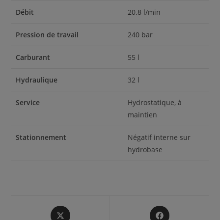
Débit
20.8 l/min
Pression de travail
240 bar
Carburant
55 l
Hydraulique
32 l
Service
Hydrostatique, à
maintien
Stationnement
Négatif interne sur
hydrobase
Opens
Opens