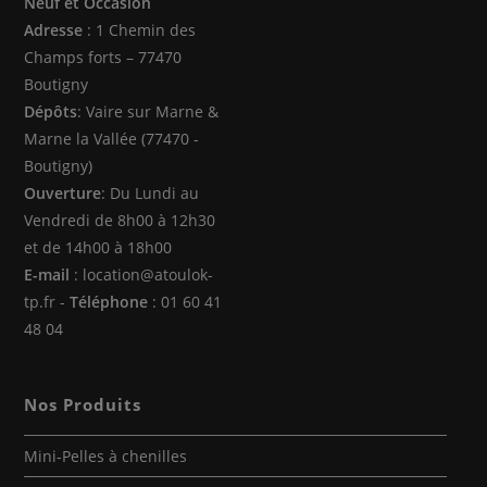
Neuf et Occasion
un
un
un
Adresse
: 1 Chemin des
nouvel
nouvel
nouvel
Champs forts – 77470
onglet
onglet
onglet
Boutigny
Dépôts
: Vaire sur Marne &
Marne la Vallée (77470 -
Boutigny)
Ouverture
: Du Lundi au
Vendredi de 8h00 à 12h30
et de 14h00 à 18h00
E-mail
: location@atoulok-
tp.fr -
Téléphone
: 01 60 41
48 04
Nos Produits
Mini-Pelles à chenilles