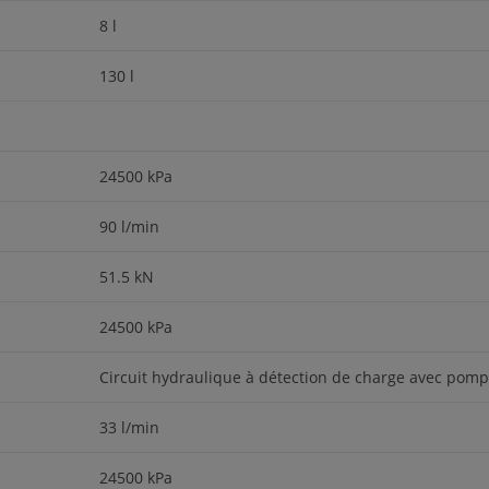
8 l
130 l
24500 kPa
90 l/min
51.5 kN
24500 kPa
Circuit hydraulique à détection de charge avec pompe
33 l/min
24500 kPa