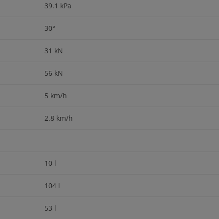
39.1 kPa
30°
31 kN
56 kN
5 km/h
2.8 km/h
10 l
104 l
53 l