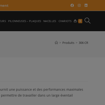
ment​
TOGGLE
0
EURS
PILONNEUSES – PLAQUES
NACELLES
CHARIOTS
WEBSITE
>
Produits
>
306 CR
SEARCH
ournit une puissance et des performances maximales
permettre de travailler dans un large éventail