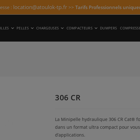
location@atoulok-tp.fr
resse :
>>
Tarifs Professionnels unique
ILLES
PELLES
CHARGEUSES
COMPACTEURS
DUMPERS
COMPRESS
306 CR
La Minipelle hydraulique 306 CR Cat® f
dans un format ultra compact pour vous 
d’applications.