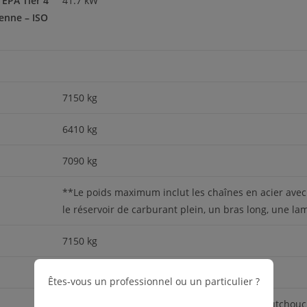
’EPA Tier 4
41.7 kW
éenne – ISO
7150 kg
6410 kg
7090 kg
**Le poids maximum inclut les chaînes en acier avec 
le réservoir de carburant plein, un bras long, une lam
7150 kg
6470 kg
Êtes-vous un professionnel ou un particulier ?
*Le poids minimum inclut les chaînes en caoutchouc, 