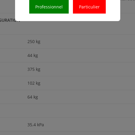
bras standard, une lame fixe et aucun godet.
Professionnel
Particulier
IGURATION
250 kg
44 kg
375 kg
102 kg
64 kg
35.4 kPa