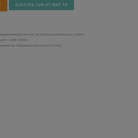
R
ACHETER SUR AT MAT TP
 supplémentaires en sus). Les machines partent avec le plein.
UE = 1,50€ HT/litre.
ment de l'attestation fournie par le client.