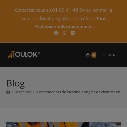
Skip
01 60 41 48 04
Contactez-nous au
ou par mail à
to
content
location@atoulok-tp.fr
l'adresse :
>>
Tarifs
Professionnels uniquement​
0
MENU
Blog
>
Machines
>
Les tendances de location d’engins de chantier en 202