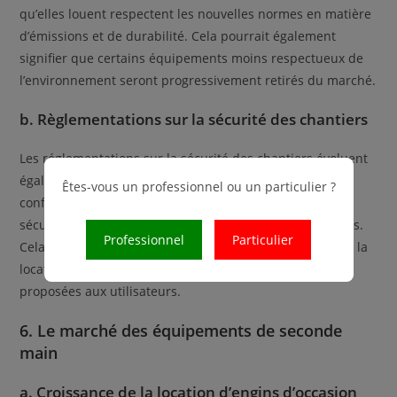
qu’elles louent respectent les nouvelles normes en matière
d’émissions et de durabilité. Cela pourrait également
signifier que certains équipements moins respectueux de
l’environnement seront progressivement retirés du marché.
b. Règlementations sur la sécurité des chantiers
Les réglementations sur la sécurité des chantiers évoluent
également. Les entreprises de location devront se
Êtes-vous un professionnel ou un particulier ?
conformer à des exigences plus strictes concernant la
sécurité des équipements et la formation des opérateurs.
Professionnel
Particulier
Cela pourrait affecter les choix des engins disponibles à la
location et nécessiter une mise à jour des formations
proposées aux utilisateurs.
6. Le marché des équipements de seconde
main
a. Croissance de la location d’engins d’occasion