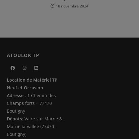
18 novembre 2024
ATOULOK TP
S’ouvre
S’ouvre
S’ouvre
Location de Matériel TP
dans
dans
dans
Neuf et Occasion
un
un
un
Adresse
: 1 Chemin des
nouvel
nouvel
nouvel
Champs forts – 77470
onglet
onglet
onglet
Boutigny
Dépôts
: Vaire sur Marne &
Marne la Vallée (77470 -
Boutigny)