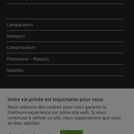
Compacteurs
Dumpers
Compresseurs
Pilonneuse – Plaques
Nacelles
Votre vie privée est importante pour nous
Nous utilisons des cookies pour vous garantir la
meilleure expérience sur notre site web. Si vous
Qui sommes-nous ?
Contact
Mentions Légales
continuez à utiliser ce site, nous supposerons que vous
en êtes satisfait.
Politique des Cookies
Conditions Générales de Location
Actualités