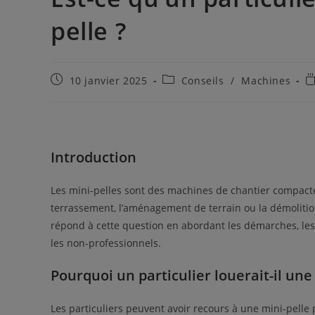
pelle ?
Publication
Post
T
10 janvier 2025
Conseils
/
Machines
publiée :
category:
d
le
Introduction
Les mini-pelles sont des machines de chantier compactes
terrassement, l’aménagement de terrain ou la démolition.
répond à cette question en abordant les démarches, les o
les non-professionnels.
Pourquoi un particulier louerait-il une
Les particuliers peuvent avoir recours à une mini-pelle