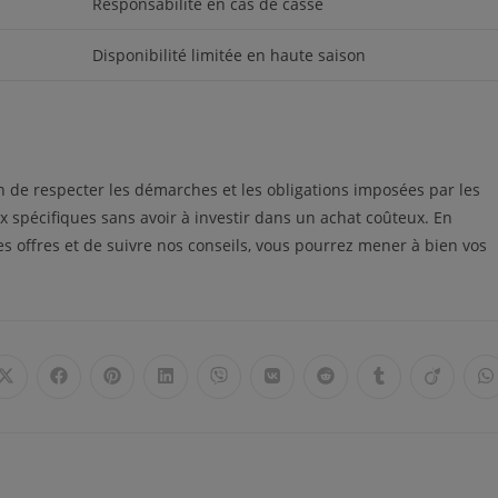
Responsabilité en cas de casse
Disponibilité limitée en haute saison
on de respecter les démarches et les obligations imposées par les
ux spécifiques sans avoir à investir dans un achat coûteux. En
es offres et de suivre nos conseils, vous pourrez mener à bien vos
Ouvrir
Ouvrir
Ouvrir
Ouvrir
Ouvrir
Ouvrir
Ouvrir
Ouvrir
Ouvrir
O
dans
dans
dans
dans
dans
dans
dans
dans
dans
d
une
une
une
une
une
une
une
une
une
u
autre
autre
autre
autre
autre
autre
autre
autre
autre
a
fenêtre
fenêtre
fenêtre
fenêtre
fenêtre
fenêtre
fenêtre
fenêtre
fenêtre
f