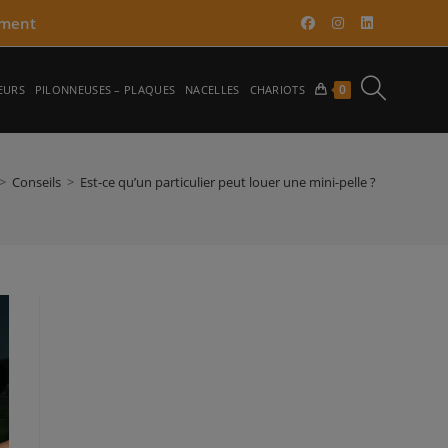
ment​
TOGGLE
0
EURS
PILONNEUSES – PLAQUES
NACELLES
CHARIOTS
WEBSITE
>
Conseils
>
Est-ce qu’un particulier peut louer une mini-pelle ?
SEARCH