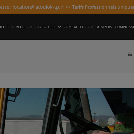
location@atoulok-tp.fr
resse :
>>
Tarifs Professionnels unique
ILLES
PELLES
CHARGEUSES
COMPACTEURS
DUMPERS
COMPRESS