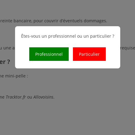
reinte bancaire, pour couvrir d’éventuels dommages.
Êtes-vous un professionnel ou un particulier ?
u une assurance spécifique à la location d’engins peut être requise
Professionnel
Particulier
er ?
ne mini-pelle :
mme
Tracktor.fr
ou
Allovoisins
.