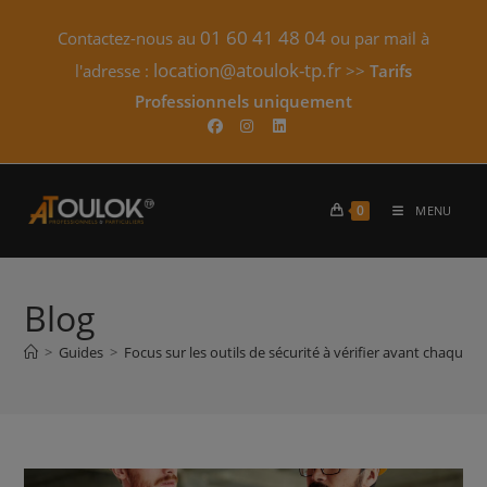
Skip
01 60 41 48 04
Contactez-nous au
ou par mail à
to
content
location@atoulok-tp.fr
l'adresse :
>>
Tarifs
Professionnels uniquement​
0
MENU
Blog
>
Guides
>
Focus sur les outils de sécurité à vérifier avant chaque 