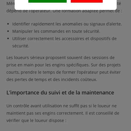
Même si un engin est parfaitement sécurisé, son efficacité
dépend de l’opérateur. Une formation adaptée permet de :
Identifier rapidement les anomalies ou signaux d’alerte.
Manipuler les commandes en toute sécurité.
Utiliser correctement les accessoires et dispositifs de
sécurité.
Les loueurs sérieux proposent souvent des sessions de
prise en main pour les engins spécifiques. Sur des projets
courts, prendre le temps de former l’opérateur peut éviter
des pertes de temps et des incidents coûteux.
L’importance du suivi et de la maintenance
Un contrôle avant utilisation ne suffit pas si le loueur ne
maintient pas ses engins correctement. Il est conseillé de
vérifier que le loueur dispose :