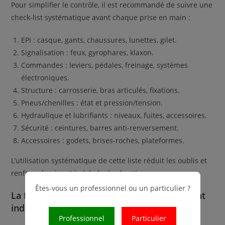
Pour simplifier le contrôle, il est recommandé de suivre une
check-list systématique avant chaque prise en main :
EPI : casque, gants, chaussures, lunettes, gilet.
Signalisation : feux, gyrophares, klaxon.
Commandes : leviers, pédales, freinage, systèmes
électroniques.
Structure : carrosserie, bras articulés, fixations.
Pneus/chenilles : état et pression/tension.
Hydraulique et lubrifiants : niveaux, fuites, accessoires.
Sécurité : ceintures, barres anti-renversement.
Accessoires : godets, brises-roches, plateformes.
L’utilisation systématique de cette liste réduit les oublis et
renforce la sécurité globale du chantier.
Êtes-vous un professionnel ou un particulier ?
La formation de l’opérateur : un complément
indispensable
Professionnel
Particulier