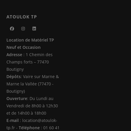
ATOULOK TP
S’ouvre
S’ouvre
S’ouvre
Location de Matériel TP
dans
dans
dans
Neuf et Occasion
un
un
un
Adresse
: 1 Chemin des
nouvel
nouvel
nouvel
Champs forts – 77470
onglet
onglet
onglet
Boutigny
Dépôts
: Vaire sur Marne &
Marne la Vallée (77470 -
Boutigny)
Ouverture
: Du Lundi au
Vendredi de 8h00 à 12h30
et de 14h00 à 18h00
E-mail
: location@atoulok-
tp.fr -
Téléphone
: 01 60 41