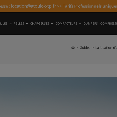
location@atoulok-tp.fr
resse :
>>
Tarifs Professionnels unique
ILLES
PELLES
CHARGEUSES
COMPACTEURS
DUMPERS
COMPRESS
>
Guides
>
La location d’