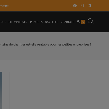
ment​
TOGGLE
0
EURS
PILONNEUSES – PLAQUES
NACELLES
CHARIOTS
WEBSITE
engins de chantier est-elle rentable pour les petites entreprises ?
SEARCH