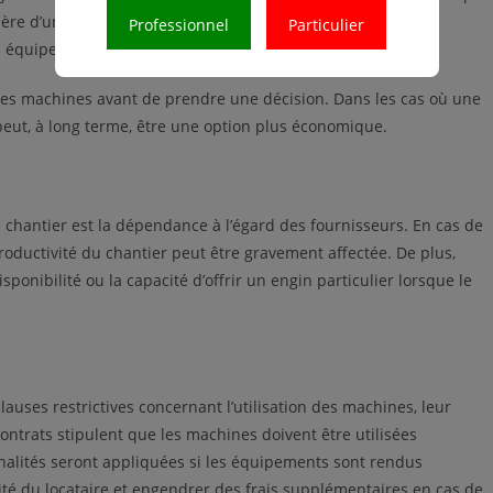
lière d’un engin spécifique, les coûts de location peuvent
Professionnel
Particulier
n équipement neuf ou d’occasion.
on des machines avant de prendre une décision. Dans les cas où une
peut, à long terme, être une option plus économique.
 chantier est la dépendance à l’égard des fournisseurs. En cas de
roductivité du chantier peut être gravement affectée. De plus,
sponibilité ou la capacité d’offrir un engin particulier lorsque le
auses restrictives concernant l’utilisation des machines, leur
contrats stipulent que les machines doivent être utilisées
nalités seront appliquées si les équipements sont rendus
lité du locataire et engendrer des frais supplémentaires en cas de