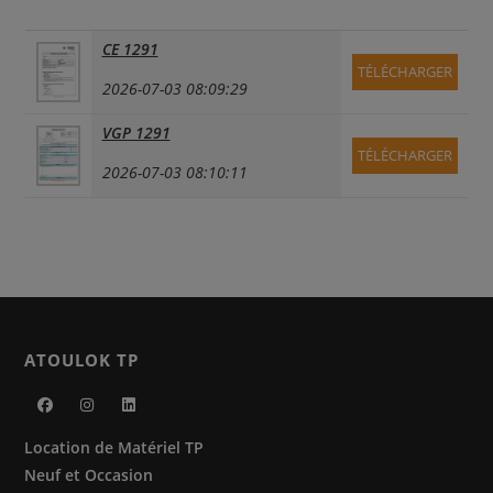
CE 1291
TÉLÉCHARGER
2026-07-03 08:09:29
VGP 1291
TÉLÉCHARGER
2026-07-03 08:10:11
ATOULOK TP
S’ouvre
S’ouvre
S’ouvre
Location de Matériel TP
dans
dans
dans
Neuf et Occasion
un
un
un