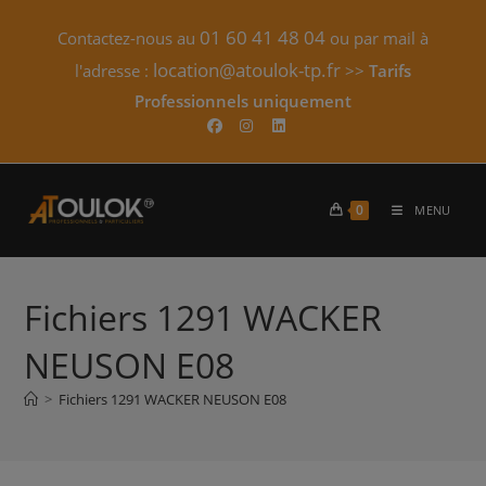
Skip
01 60 41 48 04
Contactez-nous au
ou par mail à
to
content
location@atoulok-tp.fr
l'adresse :
>>
Tarifs
Professionnels uniquement​
0
MENU
Fichiers 1291 WACKER
NEUSON E08
>
Fichiers 1291 WACKER NEUSON E08