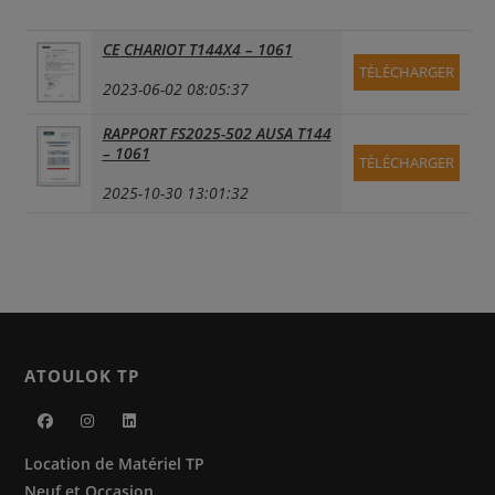
CE CHARIOT T144X4 – 1061
TÉLÉCHARGER
2023-06-02 08:05:37
RAPPORT FS2025-502 AUSA T144
– 1061
TÉLÉCHARGER
2025-10-30 13:01:32
ATOULOK TP
S’ouvre
S’ouvre
S’ouvre
Location de Matériel TP
dans
dans
dans
Neuf et Occasion