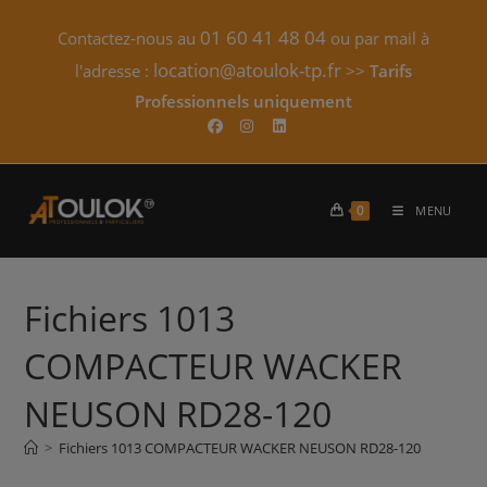
Skip
01 60 41 48 04
Contactez-nous au
ou par mail à
to
content
location@atoulok-tp.fr
l'adresse :
>>
Tarifs
Professionnels uniquement​
0
MENU
Fichiers 1013
COMPACTEUR WACKER
NEUSON RD28-120
>
Fichiers 1013 COMPACTEUR WACKER NEUSON RD28-120