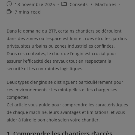
Publication
Post
18 novembre 2025
Conseils
/
Machines
publiée :
category:
Temps
7 mins read
de
lecture :
Dans le domaine du BTP, certains chantiers se déroulent
dans des zones où l’espace est limité : rues étroites, jardins
privés, sites urbains ou zones industrielles confinées.
Dans ces contextes, le choix de l’engin est crucial pour
assurer l’efficacité des travaux tout en respectant la
sécurité et les contraintes logistiques.
Deux types d’engins se distinguent particulièrement pour
ces environnements : les mini-pelles et les chargeuses
compactes.
Cet article vous guide pour comprendre les caractéristiques
de chaque machine, leurs avantages et limitations, et vous
aider à faire le bon choix selon votre chantier.
1. Comprendre les chantiers d’accès