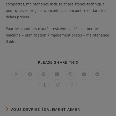
compactes, maintenance incluse et assistance technique,
pour que vos projets avancent sans encombre et dans les
délais prévus.
Pour les chantiers d’accès restreint, la clé est : bonne
machine + planification + maniement précis + maintenance
fiable.
PARTAGER
PLEASE SHARE THIS
CE
CONTENU
Ouvrir
Ouvrir
Ouvrir
Ouvrir
Ouvrir
Ouvrir
Ouvrir
dans
dans
dans
dans
dans
dans
dans
une
une
une
une
une
une
une
Ouvrir
Ouvrir
Ouvrir
autre
autre
autre
autre
autre
autre
autre
dans
dans
dans
fenêtre
fenêtre
fenêtre
fenêtre
fenêtre
fenêtre
fenêtre
une
une
une
autre
autre
autre
fenêtre
fenêtre
fenêtre
VOUS DEVRIEZ ÉGALEMENT AIMER