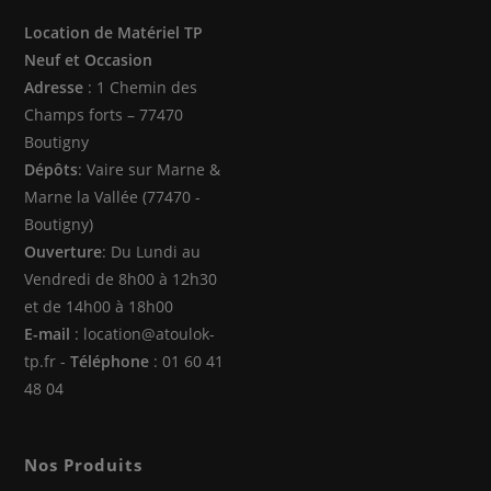
S’ouvre
S’ouvre
S’ouvre
Location de Matériel TP
dans
dans
dans
Neuf et Occasion
un
un
un
Adresse
: 1 Chemin des
nouvel
nouvel
nouvel
Champs forts – 77470
onglet
onglet
onglet
Boutigny
Dépôts
: Vaire sur Marne &
Marne la Vallée (77470 -
Boutigny)
Ouverture
: Du Lundi au
Vendredi de 8h00 à 12h30
et de 14h00 à 18h00
E-mail
: location@atoulok-
tp.fr -
Téléphone
: 01 60 41
48 04
Nos Produits