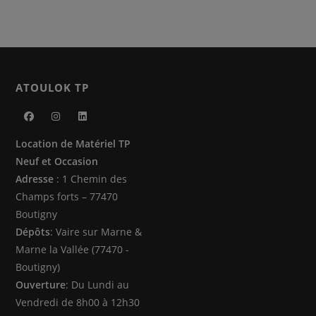
ATOULOK TP
S’ouvre
S’ouvre
S’ouvre
Location de Matériel TP
dans
dans
dans
Neuf et Occasion
un
un
un
Adresse
: 1 Chemin des
nouvel
nouvel
nouvel
Champs forts – 77470
onglet
onglet
onglet
Boutigny
Dépôts
: Vaire sur Marne &
Marne la Vallée (77470 -
Boutigny)
Ouverture
: Du Lundi au
Vendredi de 8h00 à 12h30