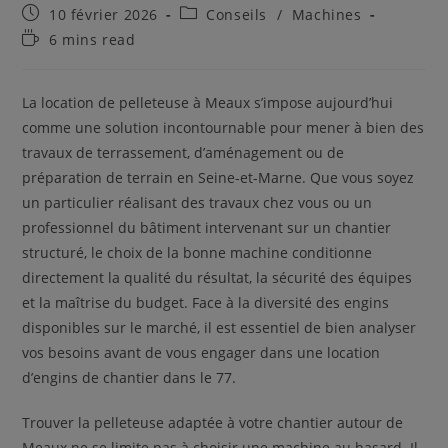
Publication
Post
10 février 2026
Conseils
/
Machines
publiée :
category:
Temps
6 mins read
de
lecture :
La location de pelleteuse à Meaux s’impose aujourd’hui
comme une solution incontournable pour mener à bien des
travaux de terrassement, d’aménagement ou de
préparation de terrain en Seine-et-Marne. Que vous soyez
un particulier réalisant des travaux chez vous ou un
professionnel du bâtiment intervenant sur un chantier
structuré, le choix de la bonne machine conditionne
directement la qualité du résultat, la sécurité des équipes
et la maîtrise du budget. Face à la diversité des engins
disponibles sur le marché, il est essentiel de bien analyser
vos besoins avant de vous engager dans une location
d’engins de chantier dans le 77.
Trouver la pelleteuse adaptée à votre chantier autour de
Meaux ne se limite pas à choisir une machine au hasard. Il