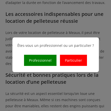
d’adapter la durée en fonction de l’avancement des travaux.
Les accessoires indispensables pour une
location de pelleteuse réussie
Lors de votre location de pelleteuse à Meaux, il peut être
judicieux d’envisager certains accessoires qui faciliteront
votre travail. Selon la nature du chantier, vous pourriez
Êtes-vous un professionnel ou un particulier ?
avoir besoin de différents types de godets, d’un système de
stabilisation ou d’équipements spécifiques pour manipuler
Professionnel
Particulier
des matériaux particuliers.
Sécurité et bonnes pratiques lors de la
location d’une pelleteuse
La sécurité est un aspect essentiel lorsqu’on loue une
pelleteuse à Meaux. Même si ces machines sont conçues
pour être maniables, elles restent des engins puissants qui