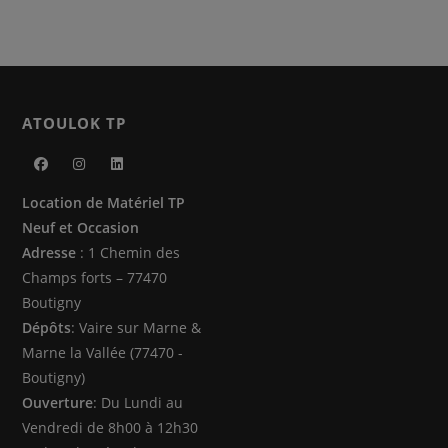
ATOULOK TP
S’ouvre
S’ouvre
S’ouvre
Location de Matériel TP
dans
dans
dans
Neuf et Occasion
un
un
un
Adresse
: 1 Chemin des
nouvel
nouvel
nouvel
Champs forts – 77470
onglet
onglet
onglet
Boutigny
Dépôts
: Vaire sur Marne &
Marne la Vallée (77470 -
Boutigny)
Ouverture
: Du Lundi au
Vendredi de 8h00 à 12h30