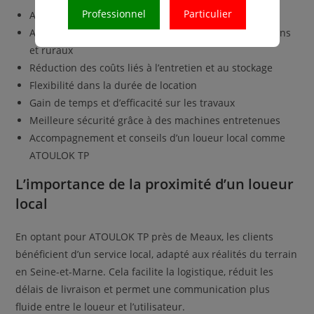
Professionnel
Particulier
Accès à un matériel performant sans achat coûteux
Adaptation facile aux contraintes des chantiers urbains
et ruraux
Réduction des coûts liés à l’entretien et au stockage
Flexibilité dans la durée de location
Gain de temps et d’efficacité sur les travaux
Meilleure sécurité grâce à des machines entretenues
Accompagnement et conseils d’un loueur local comme
ATOULOK TP
L’importance de la proximité d’un loueur
local
En optant pour ATOULOK TP près de Meaux, les clients
bénéficient d’un service local, adapté aux réalités du terrain
en Seine-et-Marne. Cela facilite la logistique, réduit les
délais de livraison et permet une communication plus
fluide entre le loueur et l’utilisateur.