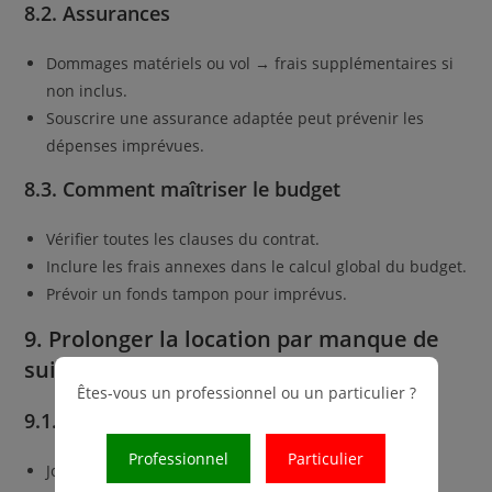
8.2. Assurances
Dommages matériels ou vol → frais supplémentaires si
non inclus.
Souscrire une assurance adaptée peut prévenir les
dépenses imprévues.
8.3. Comment maîtriser le budget
Vérifier toutes les clauses du contrat.
Inclure les frais annexes dans le calcul global du budget.
Prévoir un fonds tampon pour imprévus.
9. Prolonger la location par manque de
suivi
Êtes-vous un professionnel ou un particulier ?
9.1. Conséquences
Professionnel
Particulier
Journées facturées inutilement.