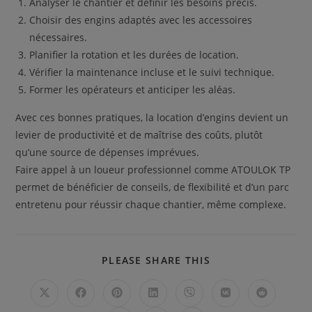
Analyser le chantier et définir les besoins précis.
Choisir des engins adaptés avec les accessoires
nécessaires.
Planifier la rotation et les durées de location.
Vérifier la maintenance incluse et le suivi technique.
Former les opérateurs et anticiper les aléas.
Avec ces bonnes pratiques, la location d’engins devient un
levier de productivité et de maîtrise des coûts, plutôt
qu’une source de dépenses imprévues.
Faire appel à un loueur professionnel comme ATOULOK TP
permet de bénéficier de conseils, de flexibilité et d’un parc
entretenu pour réussir chaque chantier, même complexe.
PARTAGER
PLEASE SHARE THIS
CE
CONTENU
Ouvrir
Ouvrir
Ouvrir
Ouvrir
Ouvrir
Ouvrir
Ouvrir
dans
dans
dans
dans
dans
dans
dans