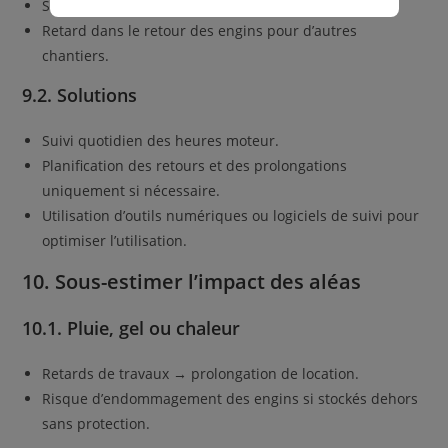
Surcoût direct sur le budget.
Retard dans le retour des engins pour d’autres
chantiers.
9.2. Solutions
Suivi quotidien des heures moteur.
Planification des retours et des prolongations
uniquement si nécessaire.
Utilisation d’outils numériques ou logiciels de suivi pour
optimiser l’utilisation.
10. Sous-estimer l’impact des aléas
10.1. Pluie, gel ou chaleur
Retards de travaux → prolongation de location.
Risque d’endommagement des engins si stockés dehors
sans protection.