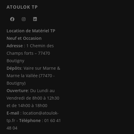
ATOULOK TP
S’ouvre
S’ouvre
S’ouvre
Location de Matériel TP
dans
dans
dans
Neuf et Occasion
un
un
un
Adresse
: 1 Chemin des
nouvel
nouvel
nouvel
Champs forts – 77470
onglet
onglet
onglet
Boutigny
Dépôts
: Vaire sur Marne &
Marne la Vallée (77470 -
Boutigny)
Ouverture
: Du Lundi au
Vendredi de 8h00 à 12h30
et de 14h00 à 18h00
E-mail
: location@atoulok-
tp.fr -
Téléphone
: 01 60 41
48 04