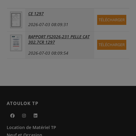
CE 1297
TÉLÉCHARGER
2026-07-03 08:09:31
RAPPORT FS2026-231 PELLE CAT
302.7CR 1297
TÉLÉCHARGER
2026-07-03 08:09:54
ATOULOK TP
S’ouvre
S’ouvre
S’ouvre
Location de Matériel TP
dans
dans
dans
Neuf et Occasion