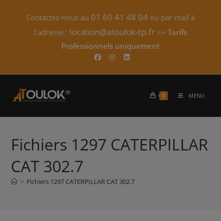
Skip
01 60 41 48 04
Contactez-nous au
ou par mail à
to
content
location@atoulok-tp.fr
l'adresse :
>>
Tarifs
Professionnels uniquement​
0
MENU
Fichiers 1297 CATERPILLAR
CAT 302.7
>
Fichiers 1297 CATERPILLAR CAT 302.7