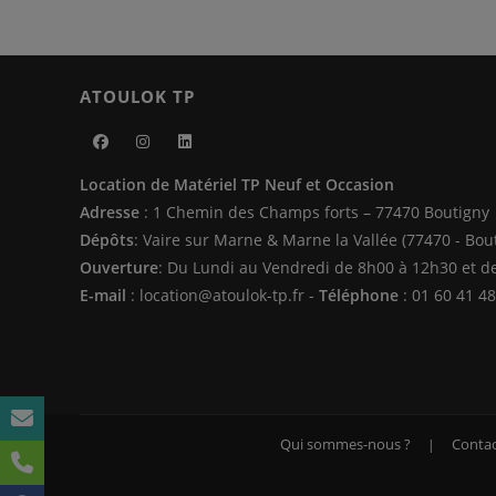
ATOULOK TP
S’ouvre
S’ouvre
S’ouvre
Location de Matériel TP Neuf et Occasion
dans
dans
dans
Adresse
: 1 Chemin des Champs forts – 77470 Boutigny
un
un
un
Dépôts
: Vaire sur Marne & Marne la Vallée (77470 - Bou
nouvel
nouvel
nouvel
Ouverture
: Du Lundi au Vendredi de 8h00 à 12h30 et d
onglet
onglet
onglet
E-mail
: location@atoulok-tp.fr -
Téléphone
: 01 60 41 48
Qui sommes-nous ?
Contac