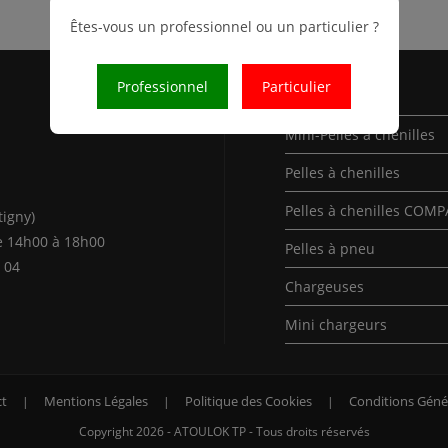
Êtes-vous un professionnel ou un particulier ?
Professionnel
Particulier
Nos Produits
Mini-Pelles à chenilles
Pelles à chenilles
Pelles à chenilles COM
tigny)
e 14h00 à 18h00
Pelles à pneu
 04
Chargeuses
Mini chargeurs
t
Mentions Légales
Politique des Cookies
Conditions Géné
Copyright 2026 - ATOULOK TP - Tous droits réservés