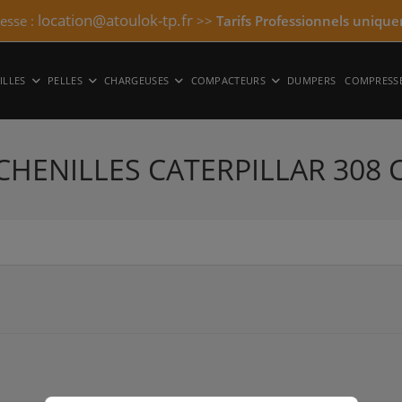
location@atoulok-tp.fr
resse :
>>
Tarifs Professionnels unique
ILLES
PELLES
CHARGEUSES
COMPACTEURS
DUMPERS
COMPRESS
 CHENILLES CATERPILLAR 308 