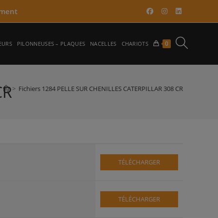
ment​
TOGGLE
0
EURS
PILONNEUSES – PLAQUES
NACELLES
CHARIOTS
WEBSITE
CR
>
Fichiers 1284 PELLE SUR CHENILLES CATERPILLAR 308 CR
SEARCH
TÉLÉCHARGER
TÉLÉCHARGER