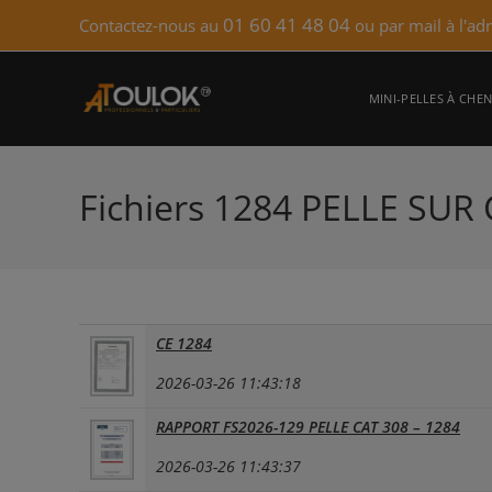
Skip
01 60 41 48 04
Contactez-nous au
ou par mail à l'ad
to
content
MINI-PELLES À CHEN
Fichiers 1284 PELLE SUR
CE 1284
2026-03-26 11:43:18
RAPPORT FS2026-129 PELLE CAT 308 – 1284
2026-03-26 11:43:37