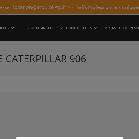
location@atoulok-tp.fr
resse :
>>
Tarifs Professionnels unique
ILLES
PELLES
CHARGEUSES
COMPACTEURS
DUMPERS
COMPRESS
E CATERPILLAR 906