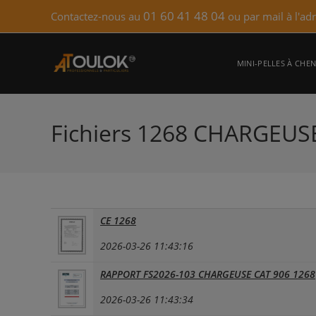
Skip
01 60 41 48 04
Contactez-nous au
ou par mail à l'ad
to
content
MINI-PELLES À CHEN
Fichiers 1268 CHARGEUS
CE 1268
2026-03-26 11:43:16
RAPPORT FS2026-103 CHARGEUSE CAT 906 1268
2026-03-26 11:43:34