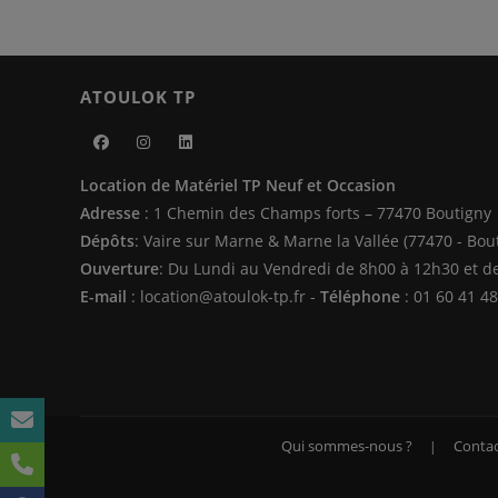
ATOULOK TP
S’ouvre
S’ouvre
S’ouvre
Location de Matériel TP Neuf et Occasion
dans
dans
dans
Adresse
: 1 Chemin des Champs forts – 77470 Boutigny
un
un
un
Dépôts
: Vaire sur Marne & Marne la Vallée (77470 - Bou
nouvel
nouvel
nouvel
Ouverture
: Du Lundi au Vendredi de 8h00 à 12h30 et d
onglet
onglet
onglet
E-mail
: location@atoulok-tp.fr -
Téléphone
: 01 60 41 48
Qui sommes-nous ?
Contac