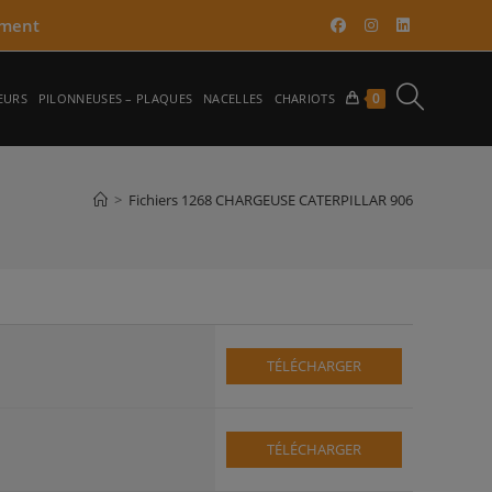
ment​
TOGGLE
0
EURS
PILONNEUSES – PLAQUES
NACELLES
CHARIOTS
WEBSITE
>
Fichiers 1268 CHARGEUSE CATERPILLAR 906
SEARCH
TÉLÉCHARGER
TÉLÉCHARGER