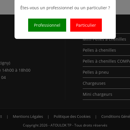
Êtes-vous un professionnel ou un particulier ?
Professionnel
Particulier
Nos Produits
Mini-Pelles à chenilles
Pelles à chenilles
Pelles à chenilles COM
tigny)
e 14h00 à 18h00
Pelles à pneu
 04
Chargeuses
Mini chargeurs
t
Mentions Légales
Politique des Cookies
Conditions Géné
Copyright 2026 - ATOULOK TP - Tous droits réservés