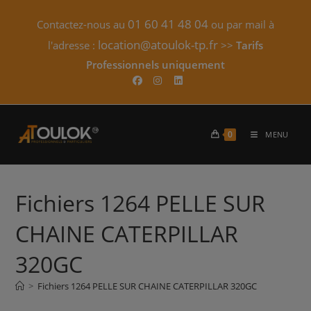
Skip
01 60 41 48 04
Contactez-nous au
ou par mail à
to
content
location@atoulok-tp.fr
l'adresse :
>>
Tarifs
Professionnels uniquement​
0
MENU
Fichiers 1264 PELLE SUR
CHAINE CATERPILLAR
320GC
>
Fichiers 1264 PELLE SUR CHAINE CATERPILLAR 320GC