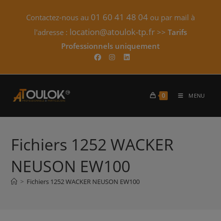
Skip
01 60 41 48 04
Contactez-nous au
ou par mail à
to
content
location@atoulok-tp.fr
l'adresse :
>>
Tarifs
Professionnels uniquement​
0
MENU
Fichiers 1252 WACKER
NEUSON EW100
>
Fichiers 1252 WACKER NEUSON EW100