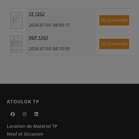
CE 1252
TÉLÉCHARGER
2026-07-03 08:09:17
VGP 1252
TÉLÉCHARGER
2026-07-03 08:10:09
ATOULOK TP
S’ouvre
S’ouvre
S’ouvre
Location de Matériel TP
dans
dans
dans
Neuf et Occasion
un
un
un