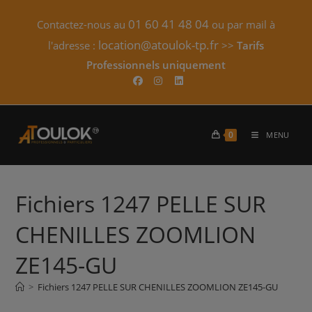
Skip
01 60 41 48 04
Contactez-nous au
ou par mail à
to
content
location@atoulok-tp.fr
l'adresse :
>>
Tarifs
Professionnels uniquement​
0
MENU
Fichiers 1247 PELLE SUR
CHENILLES ZOOMLION
ZE145-GU
>
Fichiers 1247 PELLE SUR CHENILLES ZOOMLION ZE145-GU