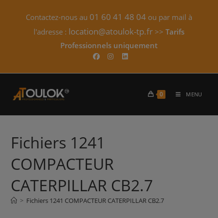
Skip
01 60 41 48 04
Contactez-nous au
ou par mail à
to
content
location@atoulok-tp.fr
l'adresse :
>>
Tarifs
Professionnels uniquement​
0
MENU
Fichiers 1241
COMPACTEUR
CATERPILLAR CB2.7
>
Fichiers 1241 COMPACTEUR CATERPILLAR CB2.7