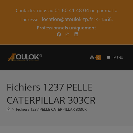
Skip
01 60 41 48 04
Contactez-nous au
ou par mail à
to
content
location@atoulok-tp.fr
l'adresse :
>>
Tarifs
Professionnels uniquement​
0
MENU
Fichiers 1237 PELLE
CATERPILLAR 303CR
>
Fichiers 1237 PELLE CATERPILLAR 303CR