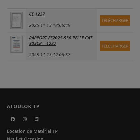
CE 1237
TÉLÉCHARGER
2025-11-13 12:06:49
RAPPORT FS2025-536 PELLE CAT
303CR – 1237
TÉLÉCHARGER
2025-11-13 12:06:57
ATOULOK TP
S’ouvre
S’ouvre
S’ouvre
Location de Matériel TP
dans
dans
dans
Neuf et Occasion