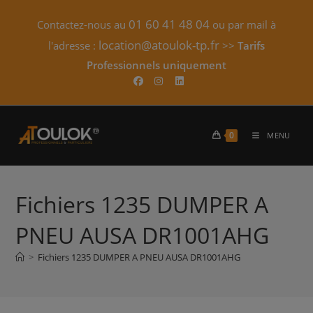
Skip
01 60 41 48 04
Contactez-nous au
ou par mail à
to
content
location@atoulok-tp.fr
l'adresse :
>>
Tarifs
Professionnels uniquement​
0
MENU
Fichiers 1235 DUMPER A
PNEU AUSA DR1001AHG
>
Fichiers 1235 DUMPER A PNEU AUSA DR1001AHG