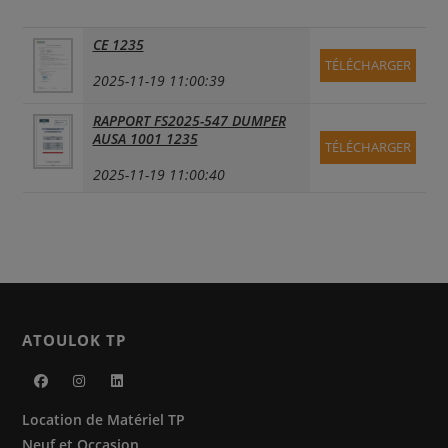
CE 1235
TÉLÉCHARGER
2025-11-19 11:00:39
RAPPORT FS2025-547 DUMPER
AUSA 1001 1235
TÉLÉCHARGER
2025-11-19 11:00:40
ATOULOK TP
S’ouvre
S’ouvre
S’ouvre
Location de Matériel TP
dans
dans
dans
Neuf et Occasion