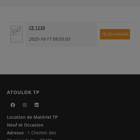
CE 1230
TÉLÉCHARGER
2025-10-17 09:03:03
ATOULOK TP
S’ouvre
S’ouvre
S’ouvre
Location de Matériel TP
dans
dans
dans
Neuf et Occasion
un
un
un
Adresse
: 1 Chemin des
nouvel
nouvel
nouvel