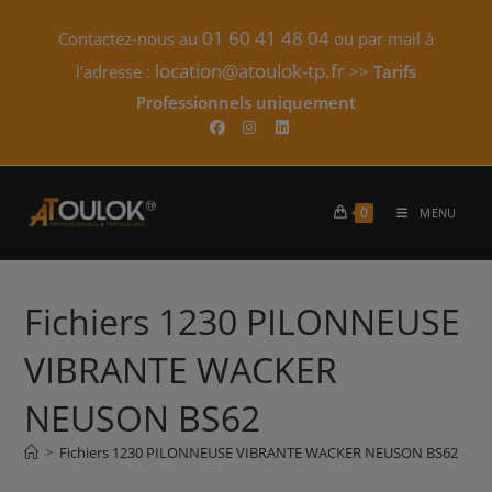
Skip
01 60 41 48 04
Contactez-nous au
ou par mail à
to
content
location@atoulok-tp.fr
l'adresse :
>>
Tarifs
Professionnels uniquement​
0
MENU
Fichiers 1230 PILONNEUSE
VIBRANTE WACKER
NEUSON BS62
>
Fichiers 1230 PILONNEUSE VIBRANTE WACKER NEUSON BS62