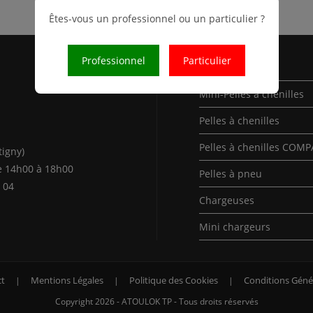
Êtes-vous un professionnel ou un particulier ?
Professionnel
Particulier
Nos Produits
Mini-Pelles à chenilles
Pelles à chenilles
Pelles à chenilles COM
tigny)
e 14h00 à 18h00
Pelles à pneu
 04
Chargeuses
Mini chargeurs
t
Mentions Légales
Politique des Cookies
Conditions Géné
Copyright 2026 - ATOULOK TP - Tous droits réservés