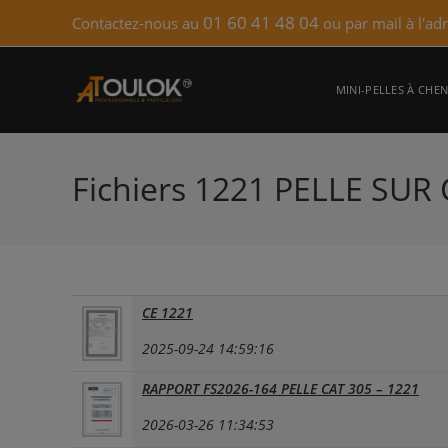
Skip
01 60 41 48 04
Contactez-nous au
ou par mail à l'ad
to
content
MINI-PELLES À CHEN
Fichiers 1221 PELLE SUR
CE 1221
2025-09-24 14:59:16
RAPPORT FS2026-164 PELLE CAT 305 – 1221
2026-03-26 11:34:53