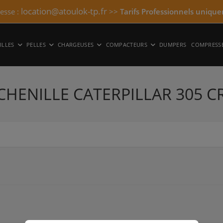
location@atoulok-tp.fr
resse :
>>
Tarifs Professionnels unique
ILLES
PELLES
CHARGEUSES
COMPACTEURS
DUMPERS
COMPRESS
 CHENILLE CATERPILLAR 305 C