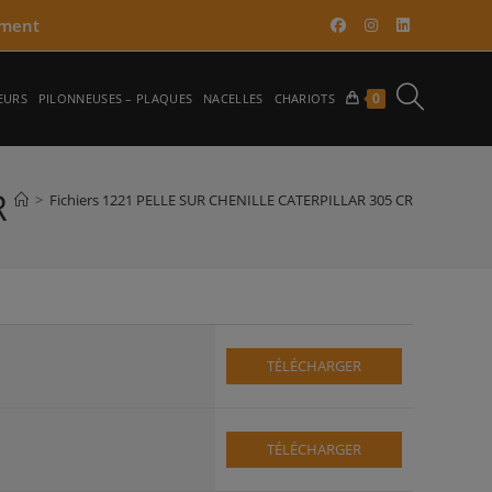
ment​
TOGGLE
0
EURS
PILONNEUSES – PLAQUES
NACELLES
CHARIOTS
WEBSITE
R
>
Fichiers 1221 PELLE SUR CHENILLE CATERPILLAR 305 CR
SEARCH
TÉLÉCHARGER
TÉLÉCHARGER