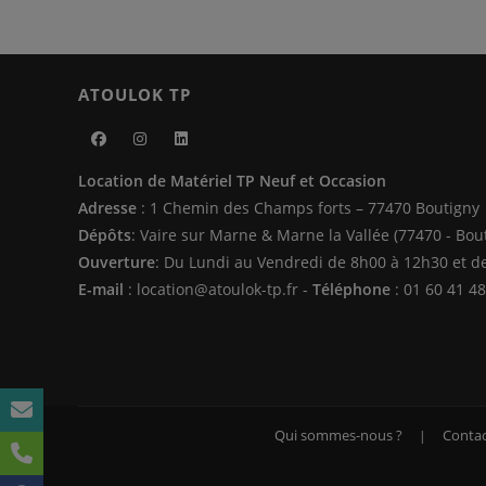
ATOULOK TP
S’ouvre
S’ouvre
S’ouvre
Location de Matériel TP Neuf et Occasion
dans
dans
dans
Adresse
: 1 Chemin des Champs forts – 77470 Boutigny
un
un
un
Dépôts
: Vaire sur Marne & Marne la Vallée (77470 - Bou
nouvel
nouvel
nouvel
Ouverture
: Du Lundi au Vendredi de 8h00 à 12h30 et d
onglet
onglet
onglet
E-mail
: location@atoulok-tp.fr -
Téléphone
: 01 60 41 48
Qui sommes-nous ?
Contac