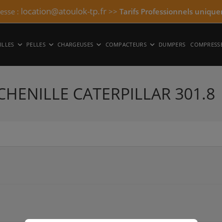
location@atoulok-tp.fr
resse :
>>
Tarifs Professionnels unique
ILLES
PELLES
CHARGEUSES
COMPACTEURS
DUMPERS
COMPRESS
 CHENILLE CATERPILLAR 301.8