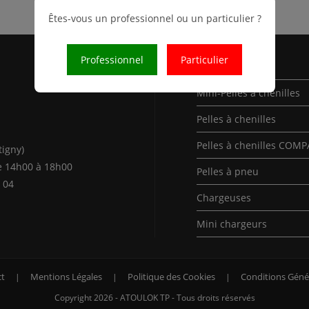
Êtes-vous un professionnel ou un particulier ?
Professionnel
Particulier
Nos Produits
Mini-Pelles à chenilles
Pelles à chenilles
Pelles à chenilles COM
tigny)
e 14h00 à 18h00
Pelles à pneu
 04
Chargeuses
Mini chargeurs
t
Mentions Légales
Politique des Cookies
Conditions Géné
Copyright 2026 - ATOULOK TP - Tous droits réservés