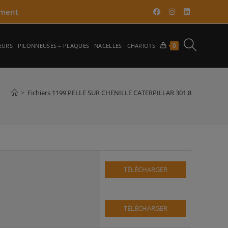
ment​
TOGGLE
0
EURS
PILONNEUSES – PLAQUES
NACELLES
CHARIOTS
WEBSITE
>
Fichiers 1199 PELLE SUR CHENILLE CATERPILLAR 301.8
SEARCH
TÉLÉCHARGER
TÉLÉCHARGER