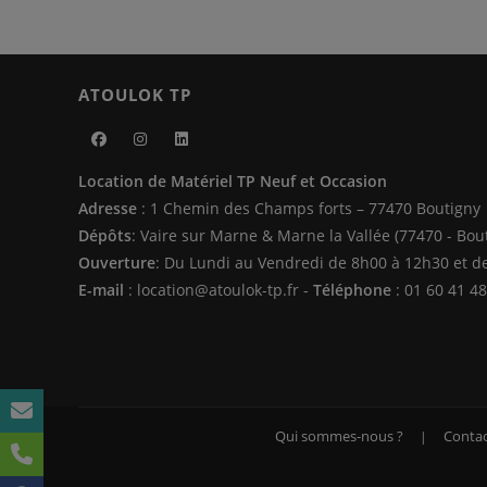
ATOULOK TP
S’ouvre
S’ouvre
S’ouvre
Location de Matériel TP Neuf et Occasion
dans
dans
dans
Adresse
: 1 Chemin des Champs forts – 77470 Boutigny
un
un
un
Dépôts
: Vaire sur Marne & Marne la Vallée (77470 - Bou
nouvel
nouvel
nouvel
Ouverture
: Du Lundi au Vendredi de 8h00 à 12h30 et d
onglet
onglet
onglet
E-mail
: location@atoulok-tp.fr -
Téléphone
: 01 60 41 48
Qui sommes-nous ?
Contac