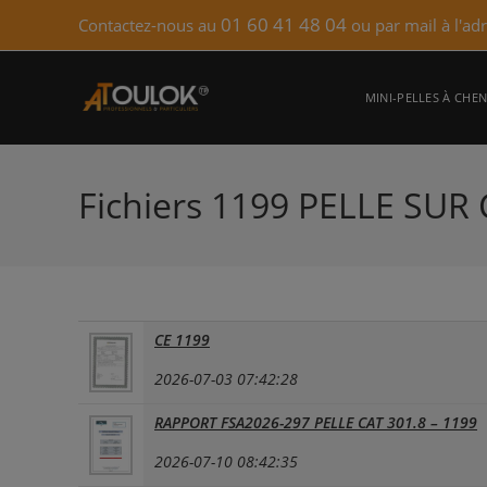
Skip
01 60 41 48 04
Contactez-nous au
ou par mail à l'ad
to
content
MINI-PELLES À CHEN
Fichiers 1199 PELLE SUR
CE 1199
2026-07-03 07:42:28
RAPPORT FSA2026-297 PELLE CAT 301.8 – 1199
2026-07-10 08:42:35