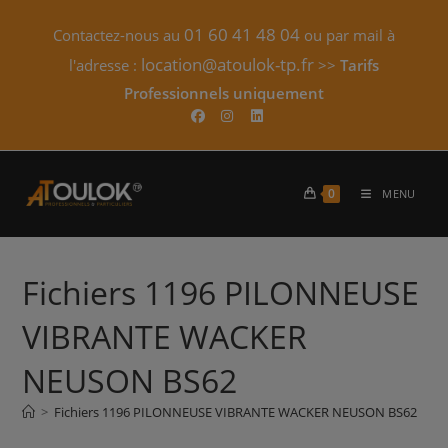
Skip
01 60 41 48 04
Contactez-nous au
ou par mail à
to
content
location@atoulok-tp.fr
l'adresse :
>>
Tarifs
Professionnels uniquement​
0
MENU
Fichiers 1196 PILONNEUSE
VIBRANTE WACKER
NEUSON BS62
>
Fichiers 1196 PILONNEUSE VIBRANTE WACKER NEUSON BS62