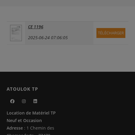
CE 1196
TÉLÉCHARGER
2025-06-24 07:06:05
ATOULOK TP
S’ouvre
S’ouvre
S’ouvre
Location de Matériel TP
dans
dans
dans
Neuf et Occasion
un
un
un
Adresse
: 1 Chemin des
nouvel
nouvel
nouvel