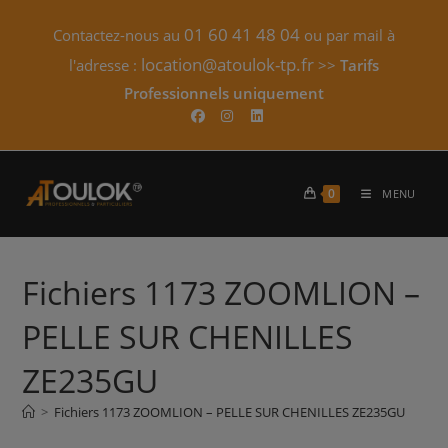
Skip
01 60 41 48 04
Contactez-nous au
ou par mail à
to
content
location@atoulok-tp.fr
l'adresse :
>>
Tarifs
Professionnels uniquement​
0
MENU
Fichiers 1173 ZOOMLION –
PELLE SUR CHENILLES
ZE235GU
>
Fichiers 1173 ZOOMLION – PELLE SUR CHENILLES ZE235GU