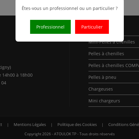
Êtes-vous un professionnel ou un particulier ?
Professionnel
Particulier
Nos Produits
Mini-Pelles à chenilles
Pelles à chenilles
Pelles à chenilles COM
tigny)
e 14h00 à 18h00
Pelles à pneu
 04
Chargeuses
Mini chargeurs
t
Mentions Légales
Politique des Cookies
Conditions Géné
Copyright 2026 - ATOULOK TP - Tous droits réservés