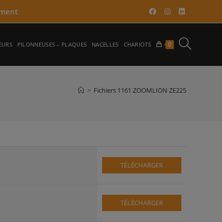
ment​
TOGGLE
0
EURS
PILONNEUSES – PLAQUES
NACELLES
CHARIOTS
WEBSITE
>
Fichiers 1161 ZOOMLION ZE225
SEARCH
TÉLÉCHARGER
TÉLÉCHARGER