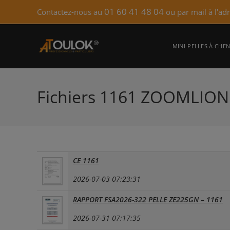
Skip
01 60 41 48 04
Contactez-nous au
ou par mail à l'ad
to
content
MINI-PELLES À CHEN
Fichiers 1161 ZOOMLION
CE 1161
2026-07-03 07:23:31
RAPPORT FSA2026-322 PELLE ZE225GN – 1161
2026-07-31 07:17:35