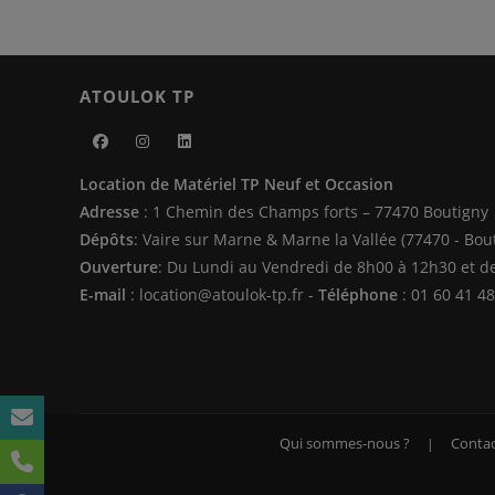
ATOULOK TP
S’ouvre
S’ouvre
S’ouvre
Location de Matériel TP Neuf et Occasion
dans
dans
dans
Adresse
: 1 Chemin des Champs forts – 77470 Boutigny
un
un
un
Dépôts
: Vaire sur Marne & Marne la Vallée (77470 - Bou
nouvel
nouvel
nouvel
Ouverture
: Du Lundi au Vendredi de 8h00 à 12h30 et d
onglet
onglet
onglet
E-mail
: location@atoulok-tp.fr -
Téléphone
: 01 60 41 48
Qui sommes-nous ?
Contac