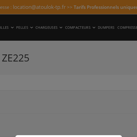
location@atoulok-tp.fr
resse :
>>
Tarifs Professionnels unique
ILLES
PELLES
CHARGEUSES
COMPACTEURS
DUMPERS
COMPRESS
 ZE225