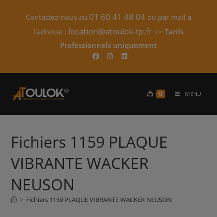
Skip
01 60 41 48 04
Contactez-nous au
ou par mail à
to
content
location@atoulok-tp.fr
l'adresse :
>>
Tarifs
Professionnels uniquement​
0
MENU
Fichiers 1159 PLAQUE
VIBRANTE WACKER
NEUSON
>
Fichiers 1159 PLAQUE VIBRANTE WACKER NEUSON