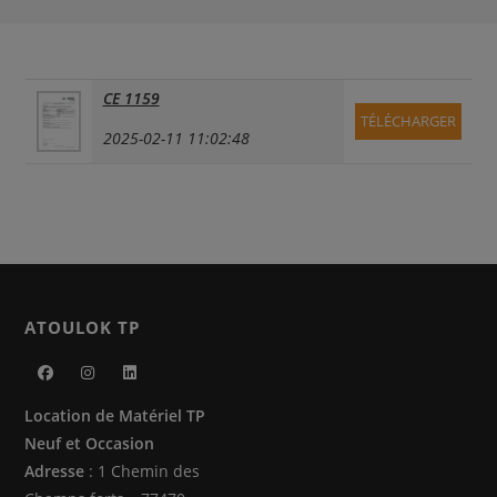
CE 1159
TÉLÉCHARGER
2025-02-11 11:02:48
ATOULOK TP
S’ouvre
S’ouvre
S’ouvre
Location de Matériel TP
dans
dans
dans
Neuf et Occasion
un
un
un
Adresse
: 1 Chemin des
nouvel
nouvel
nouvel