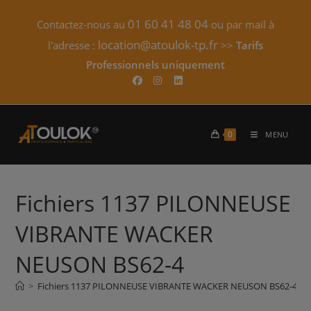
Skip
01 60 41 48 04
Contactez-nous au
ou par mail à
to
content
location@atoulok-tp.fr
l'adresse :
>>
Tarifs
Professionnels uniquement​
0
MENU
Fichiers 1137 PILONNEUSE
VIBRANTE WACKER
NEUSON BS62-4
>
Fichiers 1137 PILONNEUSE VIBRANTE WACKER NEUSON BS62-4