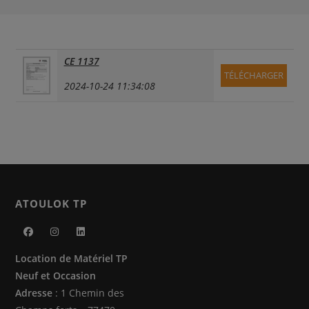
CE 1137
TÉLÉCHARGER
2024-10-24 11:34:08
ATOULOK TP
S’ouvre
S’ouvre
S’ouvre
Location de Matériel TP
dans
dans
dans
Neuf et Occasion
un
un
un
Adresse
: 1 Chemin des
nouvel
nouvel
nouvel