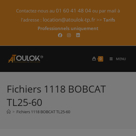
Skip
01 60 41 48 04
Contactez-nous au
ou par mail à
to
content
location@atoulok-tp.fr
l'adresse :
>>
Tarifs
Professionnels uniquement​
0
MENU
Fichiers 1118 BOBCAT
TL25-60
>
Fichiers 1118 BOBCAT TL25-60