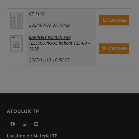
CE 1118
TÉLÉCHARGER
2024-07-03 07:10:42
RAPPORT FS2025-550
TELESCOPIQUE bobcat T25-60 –
1118
TÉLÉCHARGER
2025-11-19 10:56:23
ATOULOK TP
S’ouvre
S’ouvre
S’ouvre
Location de Matériel TP
dans
dans
dans