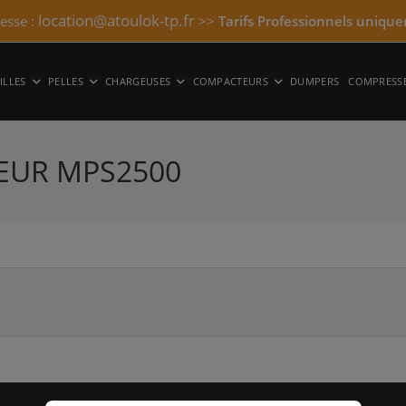
location@atoulok-tp.fr
resse :
>>
Tarifs Professionnels unique
ILLES
PELLES
CHARGEUSES
COMPACTEURS
DUMPERS
COMPRESS
SEUR MPS2500