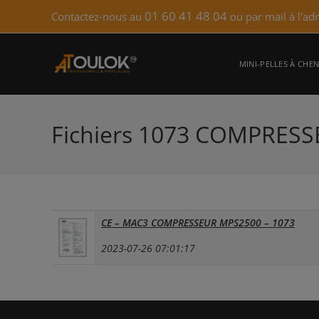
Skip
01 60 41 48 04
Contactez-nous au
ou par mail à l'ad
to
content
MINI-PELLES À CHEN
Fichiers 1073 COMPRES
CE – MAC3 COMPRESSEUR MPS2500 – 1073
2023-07-26 07:01:17