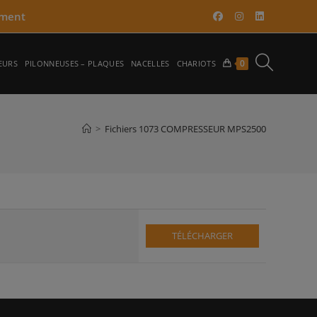
ment​
TOGGLE
0
EURS
PILONNEUSES – PLAQUES
NACELLES
CHARIOTS
WEBSITE
>
Fichiers 1073 COMPRESSEUR MPS2500
SEARCH
TÉLÉCHARGER