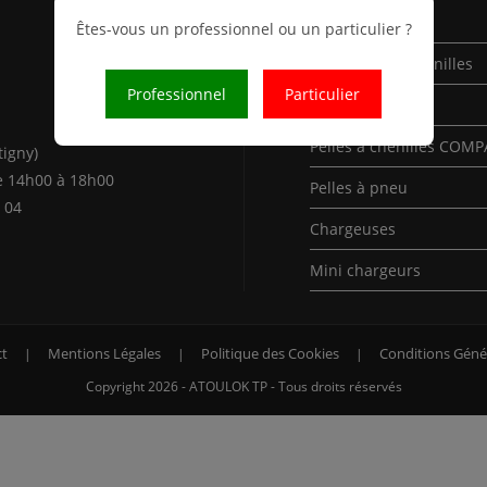
Nos Produits
Êtes-vous un professionnel ou un particulier ?
Mini-Pelles à chenilles
Professionnel
Particulier
Pelles à chenilles
Pelles à chenilles COM
tigny)
e 14h00 à 18h00
Pelles à pneu
 04
Chargeuses
Mini chargeurs
t
Mentions Légales
Politique des Cookies
Conditions Géné
Copyright 2026 - ATOULOK TP - Tous droits réservés