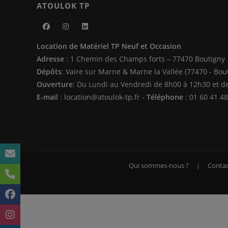
ATOULOK TP
S’ouvre
S’ouvre
S’ouvre
Location de Matériel TP Neuf et Occasion
dans
dans
dans
Adresse
: 1 Chemin des Champs forts – 77470 Boutigny
un
un
un
Dépôts
: Vaire sur Marne & Marne la Vallée (77470 - Bou
nouvel
nouvel
nouvel
Ouverture
: Du Lundi au Vendredi de 8h00 à 12h30 et d
onglet
onglet
onglet
E-mail
: location@atoulok-tp.fr -
Téléphone
: 01 60 41 48
Qui sommes-nous ?
Contac