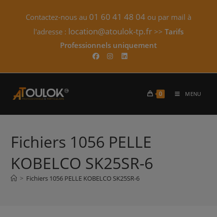
Skip
01 60 41 48 04
Contactez-nous au
ou par mail à
to
content
location@atoulok-tp.fr
l'adresse :
>>
Tarifs
Professionnels uniquement​
0
MENU
Fichiers 1056 PELLE
KOBELCO SK25SR-6
>
Fichiers 1056 PELLE KOBELCO SK25SR-6