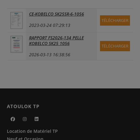
CE-KOBELCO SK25SR-6-1056
TÉLÉCHARGER
2023-03-24 07:29:13
RAPPORT FS2026-134 PELLE
KOBELCO SK25 1056
TÉLÉCHARGER
2026-03-13 16:38:56
ATOULOK TP
S’ouvre
S’ouvre
S’ouvre
Location de Matériel TP
dans
dans
dans
Neuf et Occasion