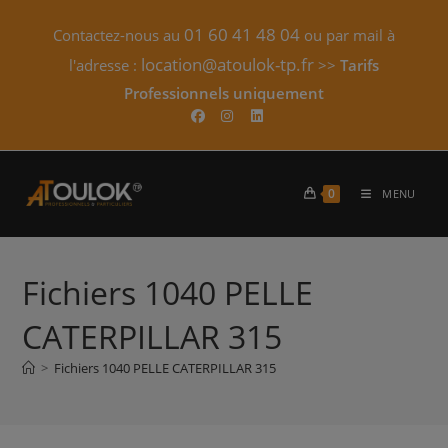
Skip
01 60 41 48 04
Contactez-nous au
ou par mail à
to
content
location@atoulok-tp.fr
l'adresse :
>>
Tarifs
Professionnels uniquement​
0
MENU
Fichiers 1040 PELLE
CATERPILLAR 315
>
Fichiers 1040 PELLE CATERPILLAR 315