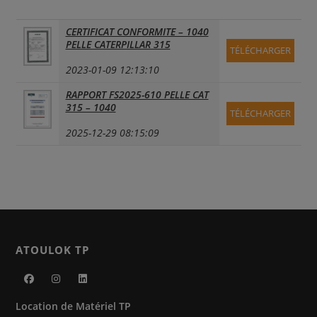
CERTIFICAT CONFORMITE – 1040
PELLE CATERPILLAR 315
TÉLÉCHARGER
2023-01-09 12:13:10
RAPPORT FS2025-610 PELLE CAT
315 – 1040
TÉLÉCHARGER
2025-12-29 08:15:09
ATOULOK TP
S’ouvre
S’ouvre
S’ouvre
Location de Matériel TP
dans
dans
dans