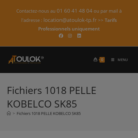
Skip
01 60 41 48 04
Contactez-nous au
ou par mail à
to
content
location@atoulok-tp.fr
l'adresse :
>>
Tarifs
Professionnels uniquement​
0
MENU
Fichiers 1018 PELLE
KOBELCO SK85
>
Fichiers 1018 PELLE KOBELCO SK85