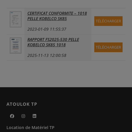
CERTIFICAT CONFORMITE – 1018
PELLE KOBELCO SK85
TÉLÉCHARGER
2023-01-09 11:55:37
RAPPORT FS2025-530 PELLE
KOBELCO SK85 1018
TÉLÉCHARGER
2025-11-13 12:00:58
ATOULOK TP
S’ouvre
S’ouvre
S’ouvre
Location de Matériel TP
dans
dans
dans