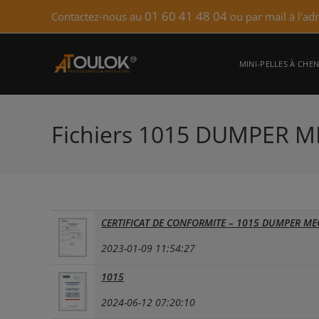
Skip
01 60 41 48 04
Contactez-nous au
ou par mail à l'ad
to
content
MINI-PELLES À CHEN
Fichiers 1015 DUMPER M
CERTIFICAT DE CONFORMITE – 1015 DUMPER ME
2023-01-09 11:54:27
1015
2024-06-12 07:20:10