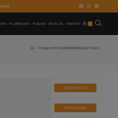
ment​
TOGGLE
0
EURS
PILONNEUSES – PLAQUES
NACELLES
CHARIOTS
WEBSITE
>
Fichiers 1015 DUMPER MECALAC TA3.5
SEARCH
TÉLÉCHARGER
TÉLÉCHARGER