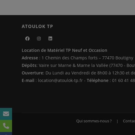
ATOULOK TP
S’ouvre
S’ouvre
S’ouvre
Location de Matériel TP Neuf et Occasion
dans
dans
dans
Adresse
: 1 Chemin des Champs forts – 77470 Boutigny
un
un
un
Dépôts
: Vaire sur Marne & Marne la Vallée (77470 - Bou
nouvel
nouvel
nouvel
Ouverture
: Du Lundi au Vendredi de 8h00 à 12h30 et d
onglet
onglet
onglet
E-mail
: location@atoulok-tp.fr -
Téléphone
: 01 60 41 48
Qui sommes-nous ?
Contac