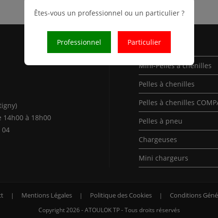
Êtes-vous un professionnel ou un particulier ?
Professionnel
Particulier
Nos Produits
Mini-Pelles à chenilles
Pelles à chenilles
Pelles à chenilles COM
tigny)
e 14h00 à 18h00
Pelles à pneu
 04
Chargeuses
Mini chargeurs
t
Mentions Légales
Politique des Cookies
Conditions Géné
Copyright 2026 - ATOULOK TP - Tous droits réservés