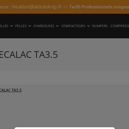
location@atoulok-tp.fr
resse :
>>
Tarifs Professionnels unique
ILLES
PELLES
CHARGEUSES
COMPACTEURS
DUMPERS
COMPRESS
ECALAC TA3.5
CALAC TA3.5