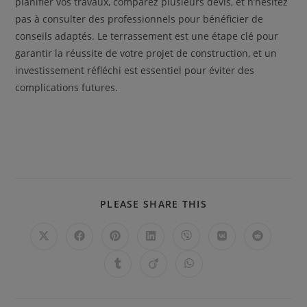
planifier vos travaux, comparez plusieurs devis, et n’hésitez
pas à consulter des professionnels pour bénéficier de
conseils adaptés. Le terrassement est une étape clé pour
garantir la réussite de votre projet de construction, et un
investissement réfléchi est essentiel pour éviter des
complications futures.
PARTAGER
PLEASE SHARE THIS
CE
CONTENU
Ouvrir
Ouvrir
Ouvrir
Ouvrir
Ouvrir
Ouvrir
Ouvrir
dans
dans
dans
dans
dans
dans
dans
une
une
une
une
une
une
une
Ouvrir
Ouvrir
Ouvrir
autre
autre
autre
autre
autre
autre
autre
dans
dans
dans
fenêtre
fenêtre
fenêtre
fenêtre
fenêtre
fenêtre
fenêtre
une
une
une
autre
autre
autre
fenêtre
fenêtre
fenêtre