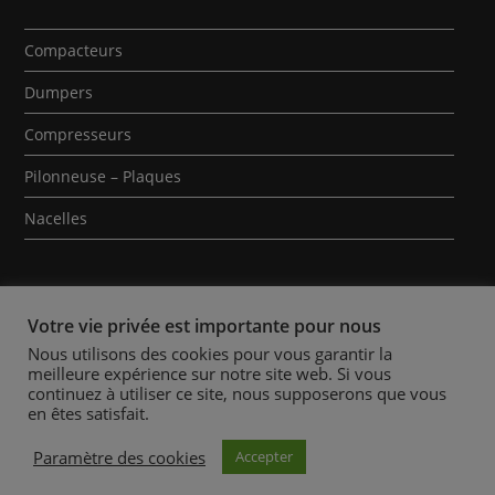
Compacteurs
Dumpers
Compresseurs
Pilonneuse – Plaques
Nacelles
Votre vie privée est importante pour nous
Nous utilisons des cookies pour vous garantir la
meilleure expérience sur notre site web. Si vous
Qui sommes-nous ?
Contact
Mentions Légales
continuez à utiliser ce site, nous supposerons que vous
en êtes satisfait.
Politique des Cookies
Conditions Générales de Location
Actualités
Paramètre des cookies
Accepter
Copyright 2026 - ATOULOK TP - Tous droits réservés