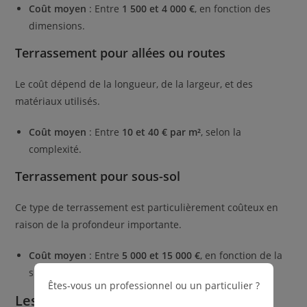
Coût moyen
: Entre
1 500 et 4 000 €
, en fonction des
dimensions.
Terrassement pour allées ou routes
Le coût dépend de la longueur, de la largeur, et des
matériaux utilisés.
Coût moyen
: Entre
10 et 40 € par m²
, selon la
complexité.
Terrassement pour sous-sol
Ce type de terrassement est particulièrement coûteux en
raison de la profondeur importante.
Coût moyen
: Entre
5 000 et 15 000 €
, en fonction de la
surface et du type de sol.
Êtes-vous un professionnel ou un particulier ?
Les frais annexes à considérer