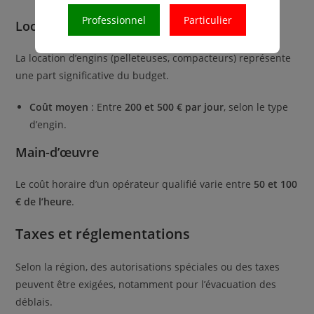
Professionnel
Particulier
Location des engins
La location d’engins (pelleteuses, compacteurs) représente
une part significative du budget.
Coût moyen
: Entre
200 et 500 € par jour
, selon le type
d’engin.
Main-d’œuvre
Le coût horaire d’un opérateur qualifié varie entre
50 et 100
€ de l’heure
.
Taxes et réglementations
Selon la région, des autorisations spéciales ou des taxes
peuvent être exigées, notamment pour l’évacuation des
déblais.