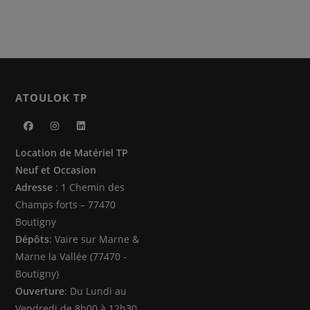
ATOULOK TP
S’ouvre
S’ouvre
S’ouvre
Location de Matériel TP
dans
dans
dans
Neuf et Occasion
un
un
un
Adresse
: 1 Chemin des
nouvel
nouvel
nouvel
Champs forts – 77470
onglet
onglet
onglet
Boutigny
Dépôts
: Vaire sur Marne &
Marne la Vallée (77470 -
Boutigny)
Ouverture
: Du Lundi au
Vendredi de 8h00 à 12h30