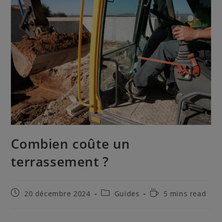
Combien coûte un
terrassement ?
Publication
Post
Temps
20 décembre 2024
Guides
5 mins read
publiée :
category:
de
lecture :