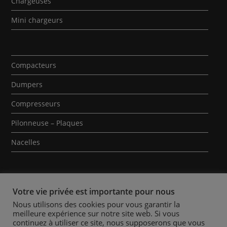
Chargeuses
Mini chargeurs
Compacteurs
Dumpers
Compresseurs
Pilonneuse – Plaques
Nacelles
Votre vie privée est importante pour nous
Nous utilisons des cookies pour vous garantir la
meilleure expérience sur notre site web. Si vous
Qui sommes-nous ?
Contact
Mentions Légales
continuez à utiliser ce site, nous supposerons que vous