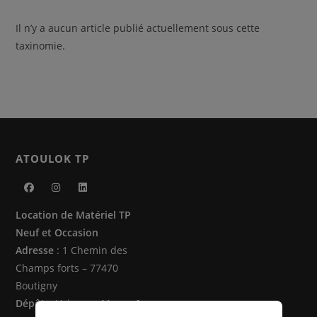
Il n’y a aucun article publié actuellement sous cette
taxinomie.
ATOULOK TP
S’ouvre
S’ouvre
S’ouvre
Location de Matériel TP
dans
dans
dans
Neuf et Occasion
un
un
un
Adresse
: 1 Chemin des
nouvel
nouvel
nouvel
Champs forts – 77470
onglet
onglet
onglet
Boutigny
Dépôts
: Vaire sur Marne &