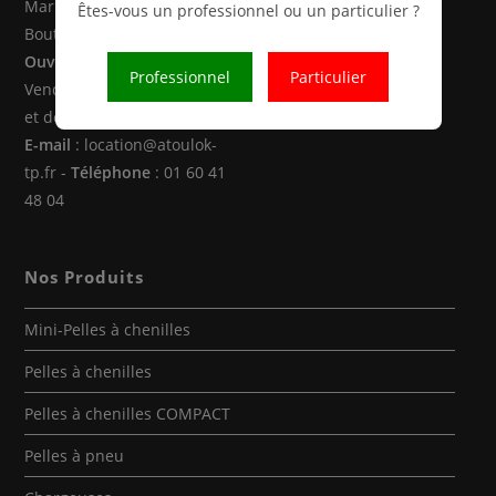
Marne la Vallée (77470 -
Êtes-vous un professionnel ou un particulier ?
Boutigny)
Ouverture
: Du Lundi au
Professionnel
Particulier
Vendredi de 8h00 à 12h30
et de 14h00 à 18h00
E-mail
: location@atoulok-
tp.fr -
Téléphone
: 01 60 41
48 04
Nos Produits
Mini-Pelles à chenilles
Pelles à chenilles
Pelles à chenilles COMPACT
Pelles à pneu