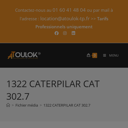
Skip
01 60 41 48 04
Contactez-nous au
ou par mail à
to
content
location@atoulok-tp.fr
l'adresse :
>>
Tarifs
Professionnels uniquement​
0
MENU
1322 CATERPILAR CAT
302.7
>
Fichier média
>
1322 CATERPILAR CAT 302.7