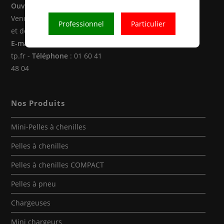
Ouverture
: Du Lundi au
Vendredi de 8h00 à 12h30
Professionnel
Particulier
et de 14h00 à 18h00
E-mail
: location@atoulok-
tp.fr -
Téléphone
: 01 60 41
48 04
Nos Produits
Mini-Pelles à chenilles
Pelles à chenilles
Pelles à chenilles COMPACT
Pelles à pneu
Chargeuses
Mini chargeurs