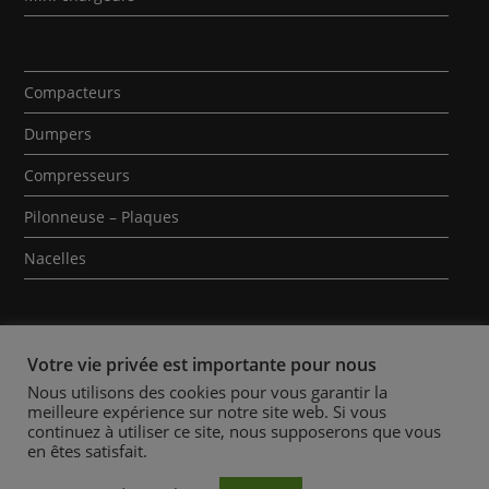
Compacteurs
Dumpers
Compresseurs
Pilonneuse – Plaques
Nacelles
Votre vie privée est importante pour nous
Nous utilisons des cookies pour vous garantir la
meilleure expérience sur notre site web. Si vous
Qui sommes-nous ?
Contact
Mentions Légales
continuez à utiliser ce site, nous supposerons que vous
en êtes satisfait.
Politique des Cookies
Conditions Générales de Location
Actualités