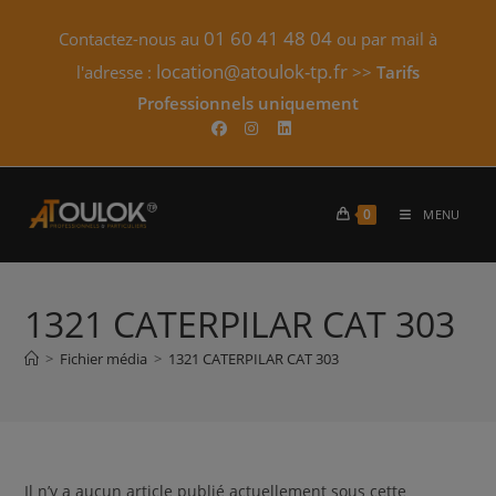
Skip
01 60 41 48 04
Contactez-nous au
ou par mail à
to
content
location@atoulok-tp.fr
l'adresse :
>>
Tarifs
Professionnels uniquement​
0
MENU
1321 CATERPILAR CAT 303
>
Fichier média
>
1321 CATERPILAR CAT 303
Il n’y a aucun article publié actuellement sous cette