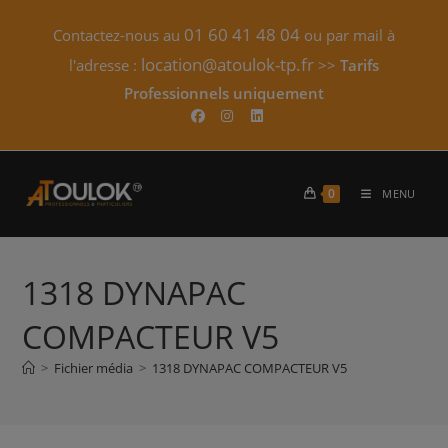
Skip
01 60 41 48 04
Contactez-nous au
ou par mail à
to
content
location@atoulok-tp.fr
l'adresse :
>>
Tarifs
Professionnels uniquement​
0
MENU
1318 DYNAPAC
COMPACTEUR V5
>
Fichier média
>
1318 DYNAPAC COMPACTEUR V5