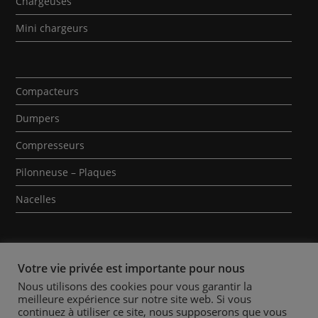
Chargeuses
Mini chargeurs
Compacteurs
Dumpers
Compresseurs
Pilonneuse – Plaques
Nacelles
Votre vie privée est importante pour nous
Nous utilisons des cookies pour vous garantir la
meilleure expérience sur notre site web. Si vous
Qui sommes-nous ?
Contact
Mentions Légales
continuez à utiliser ce site, nous supposerons que vous