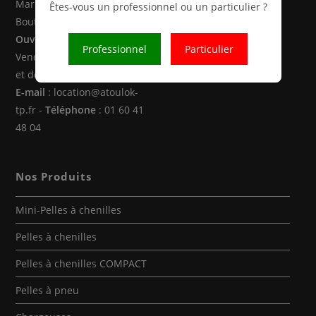
Marne la Vallée (77470 -
Êtes-vous un professionnel ou un particulier ?
Boutigny)
Ouverture
: Du Lundi au
Professionnel
Particulier
Vendredi de 8h00 à 12h30
et de 14h00 à 18h00
E-mail
: location@atoulok-
tp.fr -
Téléphone
: 01 60 41
48 04
Nos Produits
Mini-Pelles à chenilles
Pelles à chenilles
Pelles à chenilles COMPACT
Pelles à pneu