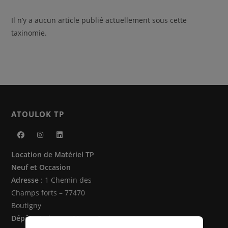
Il n’y a aucun article publié actuellement sous cette
taxinomie.
ATOULOK TP
S’ouvre
S’ouvre
S’ouvre
Location de Matériel TP
dans
dans
dans
Neuf et Occasion
un
un
un
Adresse
: 1 Chemin des
nouvel
nouvel
nouvel
Champs forts – 77470
onglet
onglet
onglet
Boutigny
Dépôts
: Vaire sur Marne &